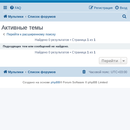
FAQ
Регистрация
Вход
П
Мультики
Список форумов
о
Активные темы
и
Перейти к расширенному поиску
с
Найдено 0 результатов • Страница
1
из
1
к
Подходящих тем или сообщений не найдено.
Найдено 0 результатов • Страница
1
из
1
Перейти
Мультики
Список форумов
Часовой пояс:
UTC+03:00
Создано на основе
phpBB
® Forum Software © phpBB Limited