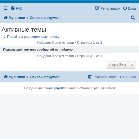
FAQ
Регистрация
Вход
П
Мультики
Список форумов
о
Активные темы
и
Перейти к расширенному поиску
с
Найдено 0 результатов • Страница
1
из
1
к
Подходящих тем или сообщений не найдено.
Найдено 0 результатов • Страница
1
из
1
Перейти
Мультики
Список форумов
Часовой пояс:
UTC+03:00
Создано на основе
phpBB
® Forum Software © phpBB Limited