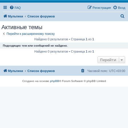
FAQ
Регистрация
Вход
П
Мультики
Список форумов
о
Активные темы
и
Перейти к расширенному поиску
с
Найдено 0 результатов • Страница
1
из
1
к
Подходящих тем или сообщений не найдено.
Найдено 0 результатов • Страница
1
из
1
Перейти
Мультики
Список форумов
Часовой пояс:
UTC+03:00
Создано на основе
phpBB
® Forum Software © phpBB Limited