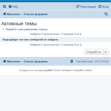
FAQ
Регистрация
Вход
П
Мультики
Список форумов
о
Активные темы
и
Перейти к расширенному поиску
с
Найдено 0 результатов • Страница
1
из
1
к
Подходящих тем или сообщений не найдено.
Найдено 0 результатов • Страница
1
из
1
Перейти
Мультики
Список форумов
Часовой пояс:
UTC+03:00
Создано на основе
phpBB
® Forum Software © phpBB Limited