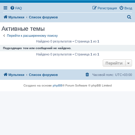
FAQ
Регистрация
Вход
П
Мультики
Список форумов
о
Активные темы
и
Перейти к расширенному поиску
с
Найдено 0 результатов • Страница
1
из
1
к
Подходящих тем или сообщений не найдено.
Найдено 0 результатов • Страница
1
из
1
Перейти
Мультики
Список форумов
Часовой пояс:
UTC+03:00
Создано на основе
phpBB
® Forum Software © phpBB Limited