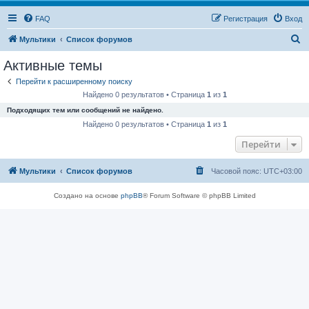
FAQ
Регистрация
Вход
П
Мультики
Список форумов
о
Активные темы
и
Перейти к расширенному поиску
с
Найдено 0 результатов • Страница
1
из
1
к
Подходящих тем или сообщений не найдено.
Найдено 0 результатов • Страница
1
из
1
Перейти
Мультики
Список форумов
Часовой пояс:
UTC+03:00
Создано на основе
phpBB
® Forum Software © phpBB Limited