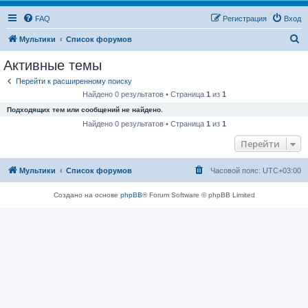
FAQ
Регистрация
Вход
П
Мультики
Список форумов
о
Активные темы
и
Перейти к расширенному поиску
с
Найдено 0 результатов • Страница
1
из
1
к
Подходящих тем или сообщений не найдено.
Найдено 0 результатов • Страница
1
из
1
Перейти
Мультики
Список форумов
Часовой пояс:
UTC+03:00
Создано на основе
phpBB
® Forum Software © phpBB Limited