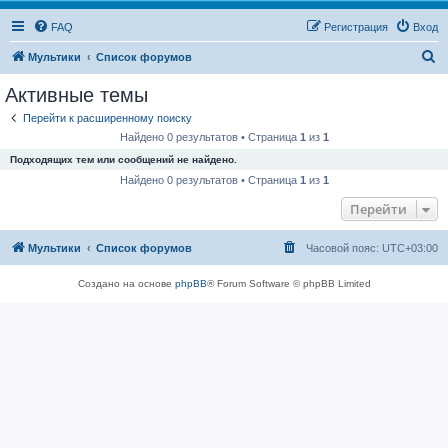
FAQ
Регистрация
Вход
П
Мультики
Список форумов
о
Активные темы
и
Перейти к расширенному поиску
с
Найдено 0 результатов • Страница
1
из
1
к
Подходящих тем или сообщений не найдено.
Найдено 0 результатов • Страница
1
из
1
Перейти
Мультики
Список форумов
Часовой пояс:
UTC+03:00
Создано на основе
phpBB
® Forum Software © phpBB Limited