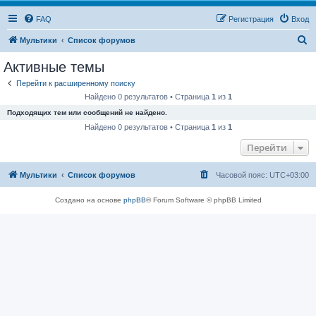
FAQ
Регистрация
Вход
П
Мультики
Список форумов
о
Активные темы
и
Перейти к расширенному поиску
с
Найдено 0 результатов • Страница
1
из
1
к
Подходящих тем или сообщений не найдено.
Найдено 0 результатов • Страница
1
из
1
Перейти
Мультики
Список форумов
Часовой пояс:
UTC+03:00
Создано на основе
phpBB
® Forum Software © phpBB Limited