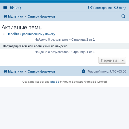
FAQ
Регистрация
Вход
П
Мультики
Список форумов
о
Активные темы
и
Перейти к расширенному поиску
с
Найдено 0 результатов • Страница
1
из
1
к
Подходящих тем или сообщений не найдено.
Найдено 0 результатов • Страница
1
из
1
Перейти
Мультики
Список форумов
Часовой пояс:
UTC+03:00
Создано на основе
phpBB
® Forum Software © phpBB Limited