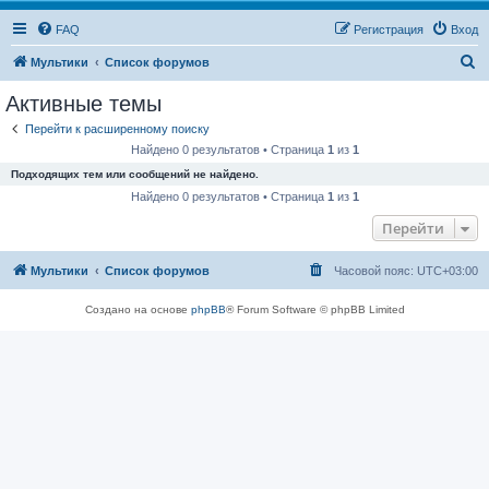
FAQ
Регистрация
Вход
П
Мультики
Список форумов
о
Активные темы
и
Перейти к расширенному поиску
с
Найдено 0 результатов • Страница
1
из
1
к
Подходящих тем или сообщений не найдено.
Найдено 0 результатов • Страница
1
из
1
Перейти
Мультики
Список форумов
Часовой пояс:
UTC+03:00
Создано на основе
phpBB
® Forum Software © phpBB Limited