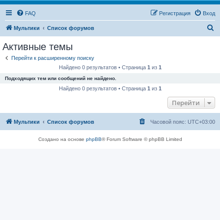
FAQ
Регистрация
Вход
П
Мультики
Список форумов
о
Активные темы
и
Перейти к расширенному поиску
с
Найдено 0 результатов • Страница
1
из
1
к
Подходящих тем или сообщений не найдено.
Найдено 0 результатов • Страница
1
из
1
Перейти
Мультики
Список форумов
Часовой пояс:
UTC+03:00
Создано на основе
phpBB
® Forum Software © phpBB Limited