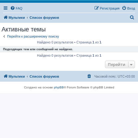
FAQ
Регистрация
Вход
П
Мультики
Список форумов
о
Активные темы
и
Перейти к расширенному поиску
с
Найдено 0 результатов • Страница
1
из
1
к
Подходящих тем или сообщений не найдено.
Найдено 0 результатов • Страница
1
из
1
Перейти
Мультики
Список форумов
Часовой пояс:
UTC+03:00
Создано на основе
phpBB
® Forum Software © phpBB Limited