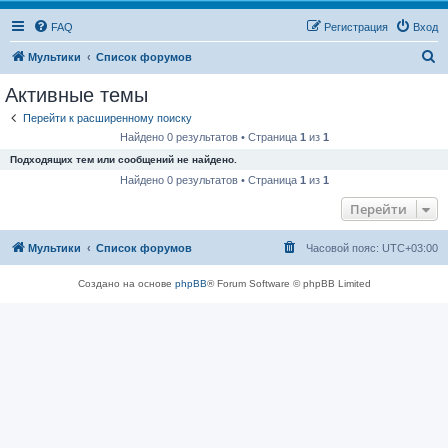
FAQ
Регистрация
Вход
П
Мультики
Список форумов
о
Активные темы
и
Перейти к расширенному поиску
с
Найдено 0 результатов • Страница
1
из
1
к
Подходящих тем или сообщений не найдено.
Найдено 0 результатов • Страница
1
из
1
Перейти
Мультики
Список форумов
Часовой пояс:
UTC+03:00
Создано на основе
phpBB
® Forum Software © phpBB Limited