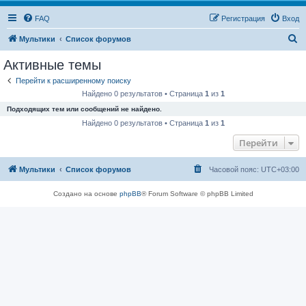
FAQ
Регистрация
Вход
П
Мультики
Список форумов
о
Активные темы
и
Перейти к расширенному поиску
с
Найдено 0 результатов • Страница
1
из
1
к
Подходящих тем или сообщений не найдено.
Найдено 0 результатов • Страница
1
из
1
Перейти
Мультики
Список форумов
Часовой пояс:
UTC+03:00
Создано на основе
phpBB
® Forum Software © phpBB Limited