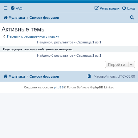
FAQ
Регистрация
Вход
П
Мультики
Список форумов
о
Активные темы
и
Перейти к расширенному поиску
с
Найдено 0 результатов • Страница
1
из
1
к
Подходящих тем или сообщений не найдено.
Найдено 0 результатов • Страница
1
из
1
Перейти
Мультики
Список форумов
Часовой пояс:
UTC+03:00
Создано на основе
phpBB
® Forum Software © phpBB Limited