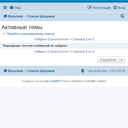
FAQ
Регистрация
Вход
П
Мультики
Список форумов
о
Активные темы
и
Перейти к расширенному поиску
с
Найдено 0 результатов • Страница
1
из
1
к
Подходящих тем или сообщений не найдено.
Найдено 0 результатов • Страница
1
из
1
Перейти
Мультики
Список форумов
Часовой пояс:
UTC+03:00
Создано на основе
phpBB
® Forum Software © phpBB Limited