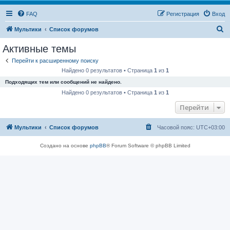
FAQ
Регистрация
Вход
П
Мультики
Список форумов
о
Активные темы
и
Перейти к расширенному поиску
с
Найдено 0 результатов • Страница
1
из
1
к
Подходящих тем или сообщений не найдено.
Найдено 0 результатов • Страница
1
из
1
Перейти
Мультики
Список форумов
Часовой пояс:
UTC+03:00
Создано на основе
phpBB
® Forum Software © phpBB Limited