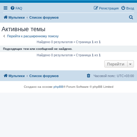
FAQ
Регистрация
Вход
П
Мультики
Список форумов
о
Активные темы
и
Перейти к расширенному поиску
с
Найдено 0 результатов • Страница
1
из
1
к
Подходящих тем или сообщений не найдено.
Найдено 0 результатов • Страница
1
из
1
Перейти
Мультики
Список форумов
Часовой пояс:
UTC+03:00
Создано на основе
phpBB
® Forum Software © phpBB Limited