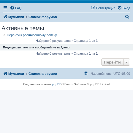
FAQ
Регистрация
Вход
П
Мультики
Список форумов
о
Активные темы
и
Перейти к расширенному поиску
с
Найдено 0 результатов • Страница
1
из
1
к
Подходящих тем или сообщений не найдено.
Найдено 0 результатов • Страница
1
из
1
Перейти
Мультики
Список форумов
Часовой пояс:
UTC+03:00
Создано на основе
phpBB
® Forum Software © phpBB Limited