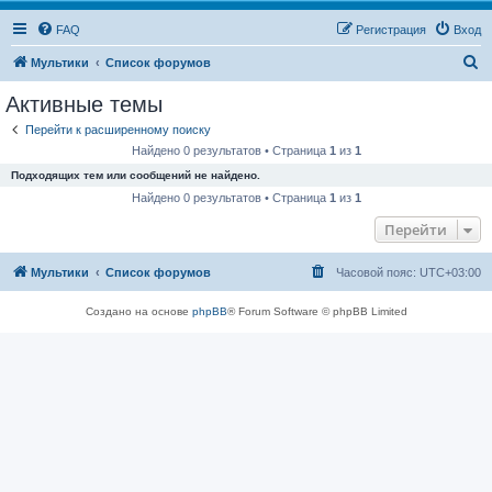
FAQ
Регистрация
Вход
П
Мультики
Список форумов
о
Активные темы
и
Перейти к расширенному поиску
с
Найдено 0 результатов • Страница
1
из
1
к
Подходящих тем или сообщений не найдено.
Найдено 0 результатов • Страница
1
из
1
Перейти
Мультики
Список форумов
Часовой пояс:
UTC+03:00
Создано на основе
phpBB
® Forum Software © phpBB Limited