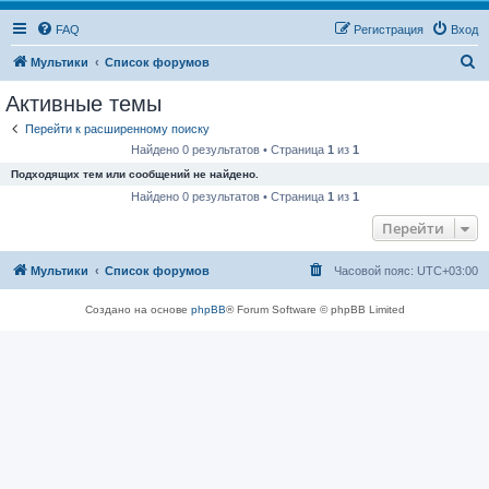
FAQ
Регистрация
Вход
П
Мультики
Список форумов
о
Активные темы
и
Перейти к расширенному поиску
с
Найдено 0 результатов • Страница
1
из
1
к
Подходящих тем или сообщений не найдено.
Найдено 0 результатов • Страница
1
из
1
Перейти
Мультики
Список форумов
Часовой пояс:
UTC+03:00
Создано на основе
phpBB
® Forum Software © phpBB Limited