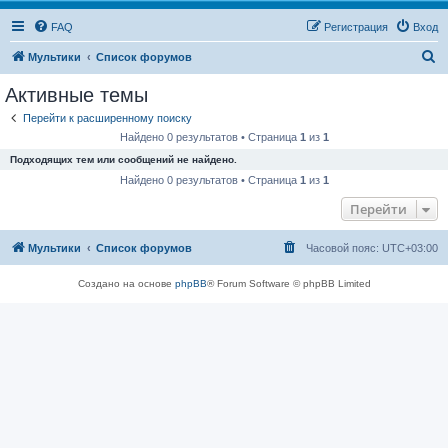
FAQ
Регистрация
Вход
П
Мультики
Список форумов
о
Активные темы
и
Перейти к расширенному поиску
с
Найдено 0 результатов • Страница
1
из
1
к
Подходящих тем или сообщений не найдено.
Найдено 0 результатов • Страница
1
из
1
Перейти
Мультики
Список форумов
Часовой пояс:
UTC+03:00
Создано на основе
phpBB
® Forum Software © phpBB Limited