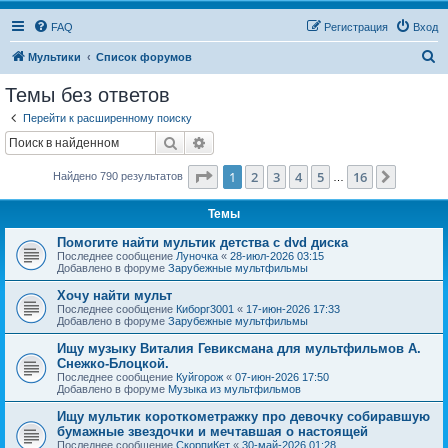
FAQ
Регистрация
Вход
П
Мультики
Список форумов
о
Темы без ответов
и
Перейти к расширенному поиску
с
Поиск
Расширенный поиск
к
Страница
1
из
16
1
2
3
4
5
16
След.
Найдено 790 результатов
…
Темы
Помогите найти мультик детства с dvd диска
Последнее сообщение
Луночка
«
28-июл-2026 03:15
Добавлено в форуме
Зарубежные мультфильмы
Хочу найти мульт
Последнее сообщение
Киборг3001
«
17-июн-2026 17:33
Добавлено в форуме
Зарубежные мультфильмы
Ищу музыку Виталия Гевиксмана для мультфильмов А.
Снежко-Блоцкой.
Последнее сообщение
Куйгорож
«
07-июн-2026 17:50
Добавлено в форуме
Музыка из мультфильмов
Ищу мультик короткометражку про девочку собиравшую
бумажные звездочки и мечтавшая о настоящей
Последнее сообщение
СкорпиКет
«
30-май-2026 01:28