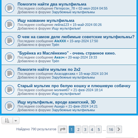
Помогите найти два мультфильма
Последнее сообщение
Петерсон_78
«
02-июл-2024 04:55
Добавлено в форуме
Зарубежные мультфильмы
Ищу название мультфильма
Последнее сообщение
лейла123
«
15-май-2024 00:26
Добавлено в форуме
Ищу мультфильм!
О чем на самом деле любимые советские мультфильмы?
Последнее сообщение
AleXXX
«
15-апр-2024 17:50
Добавлено в форуме
Трёп
"Бурёнка из Маслёнкино" - очень странное кино.
Последнее сообщение
Аквэч
«
20-мар-2024 19:33
Добавлено в форуме
Трёп
Помогите найти мультик по 2х2
Последнее сообщение
Ахахадвхажа
«
15-мар-2024 10:34
Добавлено в форуме
Зарубежные мультфильмы
Старый мультик про белую кошку и плюшевую собачку
Последнее сообщение
молния67
«
21-фев-2024 18:14
Добавлено в форуме
Ищу мультфильм!
Ищу мультфильм, вроде азиатский, 3D
Последнее сообщение
Ашидо
«
21-фев-2024 14:21
Добавлено в форуме
Зарубежные мультфильмы
Страница
1
из
16
1
2
3
4
5
16
След.
Найдено 790 результатов
…