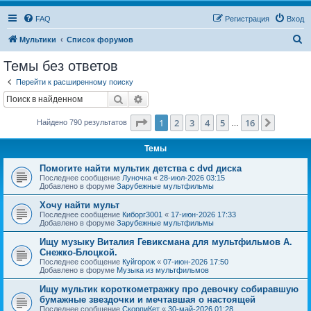
FAQ
Регистрация
Вход
П
Мультики
Список форумов
о
Темы без ответов
и
Перейти к расширенному поиску
с
Поиск
Расширенный поиск
к
Страница
1
из
16
1
2
3
4
5
16
След.
Найдено 790 результатов
…
Темы
Помогите найти мультик детства с dvd диска
Последнее сообщение
Луночка
«
28-июл-2026 03:15
Добавлено в форуме
Зарубежные мультфильмы
Хочу найти мульт
Последнее сообщение
Киборг3001
«
17-июн-2026 17:33
Добавлено в форуме
Зарубежные мультфильмы
Ищу музыку Виталия Гевиксмана для мультфильмов А.
Снежко-Блоцкой.
Последнее сообщение
Куйгорож
«
07-июн-2026 17:50
Добавлено в форуме
Музыка из мультфильмов
Ищу мультик короткометражку про девочку собиравшую
бумажные звездочки и мечтавшая о настоящей
Последнее сообщение
СкорпиКет
«
30-май-2026 01:28