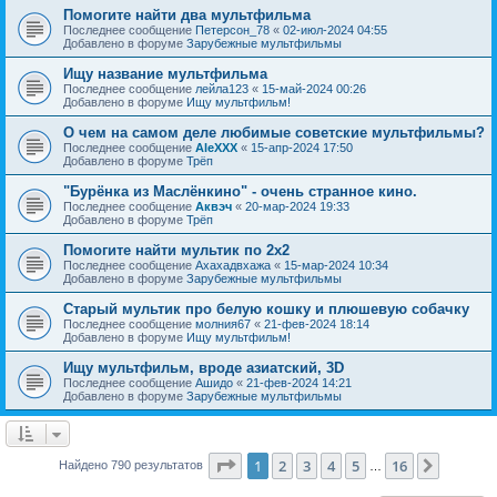
Помогите найти два мультфильма
Последнее сообщение
Петерсон_78
«
02-июл-2024 04:55
Добавлено в форуме
Зарубежные мультфильмы
Ищу название мультфильма
Последнее сообщение
лейла123
«
15-май-2024 00:26
Добавлено в форуме
Ищу мультфильм!
О чем на самом деле любимые советские мультфильмы?
Последнее сообщение
AleXXX
«
15-апр-2024 17:50
Добавлено в форуме
Трёп
"Бурёнка из Маслёнкино" - очень странное кино.
Последнее сообщение
Аквэч
«
20-мар-2024 19:33
Добавлено в форуме
Трёп
Помогите найти мультик по 2х2
Последнее сообщение
Ахахадвхажа
«
15-мар-2024 10:34
Добавлено в форуме
Зарубежные мультфильмы
Старый мультик про белую кошку и плюшевую собачку
Последнее сообщение
молния67
«
21-фев-2024 18:14
Добавлено в форуме
Ищу мультфильм!
Ищу мультфильм, вроде азиатский, 3D
Последнее сообщение
Ашидо
«
21-фев-2024 14:21
Добавлено в форуме
Зарубежные мультфильмы
Страница
1
из
16
1
2
3
4
5
16
След.
Найдено 790 результатов
…