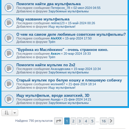
Помогите найти два мультфильма
Последнее сообщение
Петерсон_78
«
02-июл-2024 04:55
Добавлено в форуме
Зарубежные мультфильмы
Ищу название мультфильма
Последнее сообщение
лейла123
«
15-май-2024 00:26
Добавлено в форуме
Ищу мультфильм!
О чем на самом деле любимые советские мультфильмы?
Последнее сообщение
AleXXX
«
15-апр-2024 17:50
Добавлено в форуме
Трёп
"Бурёнка из Маслёнкино" - очень странное кино.
Последнее сообщение
Аквэч
«
20-мар-2024 19:33
Добавлено в форуме
Трёп
Помогите найти мультик по 2х2
Последнее сообщение
Ахахадвхажа
«
15-мар-2024 10:34
Добавлено в форуме
Зарубежные мультфильмы
Старый мультик про белую кошку и плюшевую собачку
Последнее сообщение
молния67
«
21-фев-2024 18:14
Добавлено в форуме
Ищу мультфильм!
Ищу мультфильм, вроде азиатский, 3D
Последнее сообщение
Ашидо
«
21-фев-2024 14:21
Добавлено в форуме
Зарубежные мультфильмы
Страница
1
из
16
1
2
3
4
5
16
След.
Найдено 790 результатов
…