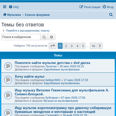
FAQ
Регистрация
Вход
П
Мультики
Список форумов
о
Темы без ответов
и
Перейти к расширенному поиску
с
Поиск
Расширенный поиск
к
Страница
1
из
16
1
2
3
4
5
16
След.
Найдено 790 результатов
…
Темы
Помогите найти мультик детства с dvd диска
Последнее сообщение
Луночка
«
28-июл-2026 03:15
Добавлено в форуме
Зарубежные мультфильмы
Хочу найти мульт
Последнее сообщение
Киборг3001
«
17-июн-2026 17:33
Добавлено в форуме
Зарубежные мультфильмы
Ищу музыку Виталия Гевиксмана для мультфильмов А.
Снежко-Блоцкой.
Последнее сообщение
Куйгорож
«
07-июн-2026 17:50
Добавлено в форуме
Музыка из мультфильмов
Ищу мультик короткометражку про девочку собиравшую
бумажные звездочки и мечтавшая о настоящей
Последнее сообщение
СкорпиКет
«
30-май-2026 01:28