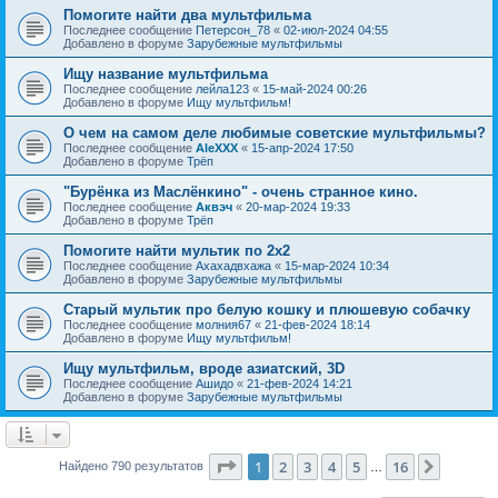
Помогите найти два мультфильма
Последнее сообщение
Петерсон_78
«
02-июл-2024 04:55
Добавлено в форуме
Зарубежные мультфильмы
Ищу название мультфильма
Последнее сообщение
лейла123
«
15-май-2024 00:26
Добавлено в форуме
Ищу мультфильм!
О чем на самом деле любимые советские мультфильмы?
Последнее сообщение
AleXXX
«
15-апр-2024 17:50
Добавлено в форуме
Трёп
"Бурёнка из Маслёнкино" - очень странное кино.
Последнее сообщение
Аквэч
«
20-мар-2024 19:33
Добавлено в форуме
Трёп
Помогите найти мультик по 2х2
Последнее сообщение
Ахахадвхажа
«
15-мар-2024 10:34
Добавлено в форуме
Зарубежные мультфильмы
Старый мультик про белую кошку и плюшевую собачку
Последнее сообщение
молния67
«
21-фев-2024 18:14
Добавлено в форуме
Ищу мультфильм!
Ищу мультфильм, вроде азиатский, 3D
Последнее сообщение
Ашидо
«
21-фев-2024 14:21
Добавлено в форуме
Зарубежные мультфильмы
Страница
1
из
16
1
2
3
4
5
16
След.
Найдено 790 результатов
…