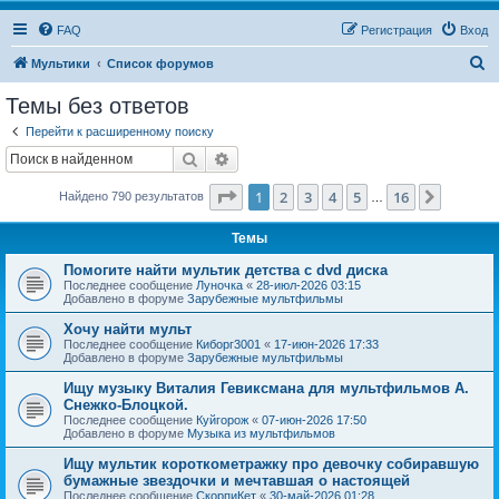
FAQ
Регистрация
Вход
П
Мультики
Список форумов
о
Темы без ответов
и
Перейти к расширенному поиску
с
Поиск
Расширенный поиск
к
Страница
1
из
16
1
2
3
4
5
16
След.
Найдено 790 результатов
…
Темы
Помогите найти мультик детства с dvd диска
Последнее сообщение
Луночка
«
28-июл-2026 03:15
Добавлено в форуме
Зарубежные мультфильмы
Хочу найти мульт
Последнее сообщение
Киборг3001
«
17-июн-2026 17:33
Добавлено в форуме
Зарубежные мультфильмы
Ищу музыку Виталия Гевиксмана для мультфильмов А.
Снежко-Блоцкой.
Последнее сообщение
Куйгорож
«
07-июн-2026 17:50
Добавлено в форуме
Музыка из мультфильмов
Ищу мультик короткометражку про девочку собиравшую
бумажные звездочки и мечтавшая о настоящей
Последнее сообщение
СкорпиКет
«
30-май-2026 01:28