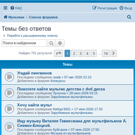
FAQ
Регистрация
Вход
П
Мультики
Список форумов
о
Темы без ответов
и
Перейти к расширенному поиску
с
Поиск
Расширенный поиск
к
Страница
1
из
16
1
2
3
4
5
16
След.
Найден 791 результат
…
Темы
Угадай пингвинов
Последнее сообщение
граф
«
07-авг-2026 22:10
Добавлено в форуме
Конкурсы
Помогите найти мультик детства с dvd диска
Последнее сообщение
Луночка
«
28-июл-2026 03:15
Добавлено в форуме
Зарубежные мультфильмы
Хочу найти мульт
Последнее сообщение
Киборг3001
«
17-июн-2026 17:33
Добавлено в форуме
Зарубежные мультфильмы
Ищу музыку Виталия Гевиксмана для мультфильмов А.
Снежко-Блоцкой.
Последнее сообщение
Куйгорож
«
07-июн-2026 17:50
Добавлено в форуме
Музыка из мультфильмов