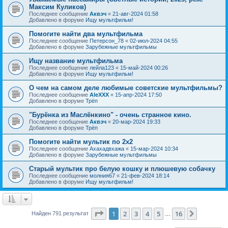
Максим Куликов)
Последнее сообщение
Аквэч
«
21-авг-2024 01:58
Добавлено в форуме
Ищу мультфильм!
Помогите найти два мультфильма
Последнее сообщение
Петерсон_78
«
02-июл-2024 04:55
Добавлено в форуме
Зарубежные мультфильмы
Ищу название мультфильма
Последнее сообщение
лейла123
«
15-май-2024 00:26
Добавлено в форуме
Ищу мультфильм!
О чем на самом деле любимые советские мультфильмы?
Последнее сообщение
AleXXX
«
15-апр-2024 17:50
Добавлено в форуме
Трёп
"Бурёнка из Маслёнкино" - очень странное кино.
Последнее сообщение
Аквэч
«
20-мар-2024 19:33
Добавлено в форуме
Трёп
Помогите найти мультик по 2х2
Последнее сообщение
Ахахадвхажа
«
15-мар-2024 10:34
Добавлено в форуме
Зарубежные мультфильмы
Старый мультик про белую кошку и плюшевую собачку
Последнее сообщение
молния67
«
21-фев-2024 18:14
Добавлено в форуме
Ищу мультфильм!
Страница
1
из
16
1
2
3
4
5
16
След.
Найден 791 результат
…