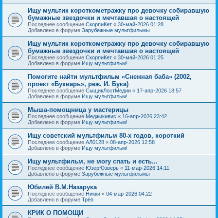
Ищу мультик короткометражку про девочку собиравшую
бумажные звездочки и мечтавшая о настоящей
Последнее сообщение
СкорпиКет
«
30-май-2026 01:28
Добавлено в форуме
Зарубежные мультфильмы
Ищу мультик короткометражку про девочку собиравшую
бумажные звездочки и мечтавшая о настоящей
Последнее сообщение
СкорпиКет
«
30-май-2026 01:25
Добавлено в форуме
Ищу мультфильм!
Помогите найти мультфильм «Снежная баба» (2002,
проект «Букварь», реж. И. Бука)
Последнее сообщение
СыщикЛостМедии
«
17-апр-2026 18:57
Добавлено в форуме
Ищу мультфильм!
Мыша-помощница у мастерицы
Последнее сообщение
Меджикивис
«
16-апр-2026 23:42
Добавлено в форуме
Ищу мультфильм!
Ищу советский мультфильм 80-х годов, короткий
Последнее сообщение
АЛ0128
«
08-апр-2026 12:58
Добавлено в форуме
Ищу мультфильм!
Ищу мультфильм, не могу спать и есть...
Последнее сообщение
ЮзерЮзверь
«
11-мар-2026 14:11
Добавлено в форуме
Зарубежные мультфильмы
Юбилей В.М.Назарука
Последнее сообщение
Никки
«
04-мар-2026 04:22
Добавлено в форуме
Трёп
КРИК О ПОМОЩИ