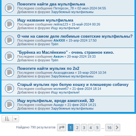
Помогите найти два мультфильма
Последнее сообщение
Петерсон_78
«
02-июл-2024 04:55
Добавлено в форуме
Зарубежные мультфильмы
Ищу название мультфильма
Последнее сообщение
лейла123
«
15-май-2024 00:26
Добавлено в форуме
Ищу мультфильм!
О чем на самом деле любимые советские мультфильмы?
Последнее сообщение
AleXXX
«
15-апр-2024 17:50
Добавлено в форуме
Трёп
"Бурёнка из Маслёнкино" - очень странное кино.
Последнее сообщение
Аквэч
«
20-мар-2024 19:33
Добавлено в форуме
Трёп
Помогите найти мультик по 2х2
Последнее сообщение
Ахахадвхажа
«
15-мар-2024 10:34
Добавлено в форуме
Зарубежные мультфильмы
Старый мультик про белую кошку и плюшевую собачку
Последнее сообщение
молния67
«
21-фев-2024 18:14
Добавлено в форуме
Ищу мультфильм!
Ищу мультфильм, вроде азиатский, 3D
Последнее сообщение
Ашидо
«
21-фев-2024 14:21
Добавлено в форуме
Зарубежные мультфильмы
Страница
1
из
16
1
2
3
4
5
16
След.
Найдено 790 результатов
…