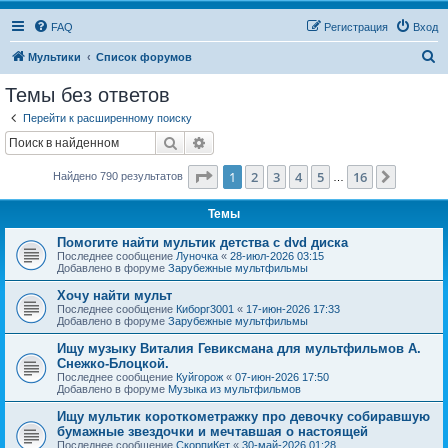
FAQ
Регистрация
Вход
П
Мультики
Список форумов
о
Темы без ответов
и
Перейти к расширенному поиску
с
Поиск
Расширенный поиск
к
Страница
1
из
16
1
2
3
4
5
16
След.
Найдено 790 результатов
…
Темы
Помогите найти мультик детства с dvd диска
Последнее сообщение
Луночка
«
28-июл-2026 03:15
Добавлено в форуме
Зарубежные мультфильмы
Хочу найти мульт
Последнее сообщение
Киборг3001
«
17-июн-2026 17:33
Добавлено в форуме
Зарубежные мультфильмы
Ищу музыку Виталия Гевиксмана для мультфильмов А.
Снежко-Блоцкой.
Последнее сообщение
Куйгорож
«
07-июн-2026 17:50
Добавлено в форуме
Музыка из мультфильмов
Ищу мультик короткометражку про девочку собиравшую
бумажные звездочки и мечтавшая о настоящей
Последнее сообщение
СкорпиКет
«
30-май-2026 01:28