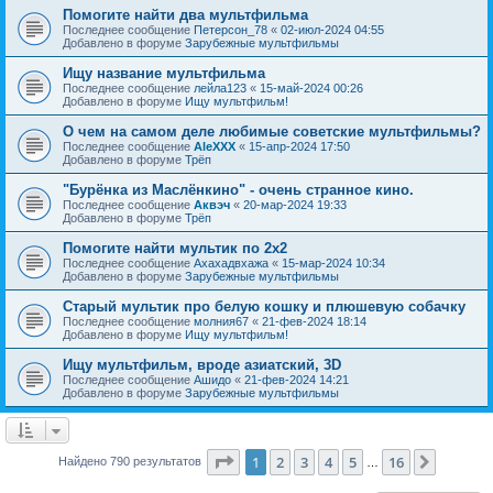
Помогите найти два мультфильма
Последнее сообщение
Петерсон_78
«
02-июл-2024 04:55
Добавлено в форуме
Зарубежные мультфильмы
Ищу название мультфильма
Последнее сообщение
лейла123
«
15-май-2024 00:26
Добавлено в форуме
Ищу мультфильм!
О чем на самом деле любимые советские мультфильмы?
Последнее сообщение
AleXXX
«
15-апр-2024 17:50
Добавлено в форуме
Трёп
"Бурёнка из Маслёнкино" - очень странное кино.
Последнее сообщение
Аквэч
«
20-мар-2024 19:33
Добавлено в форуме
Трёп
Помогите найти мультик по 2х2
Последнее сообщение
Ахахадвхажа
«
15-мар-2024 10:34
Добавлено в форуме
Зарубежные мультфильмы
Старый мультик про белую кошку и плюшевую собачку
Последнее сообщение
молния67
«
21-фев-2024 18:14
Добавлено в форуме
Ищу мультфильм!
Ищу мультфильм, вроде азиатский, 3D
Последнее сообщение
Ашидо
«
21-фев-2024 14:21
Добавлено в форуме
Зарубежные мультфильмы
Страница
1
из
16
1
2
3
4
5
16
След.
Найдено 790 результатов
…