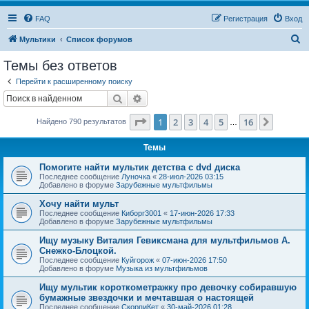
FAQ
Регистрация
Вход
П
Мультики
Список форумов
о
Темы без ответов
и
Перейти к расширенному поиску
с
Поиск
Расширенный поиск
к
Страница
1
из
16
1
2
3
4
5
16
След.
Найдено 790 результатов
…
Темы
Помогите найти мультик детства с dvd диска
Последнее сообщение
Луночка
«
28-июл-2026 03:15
Добавлено в форуме
Зарубежные мультфильмы
Хочу найти мульт
Последнее сообщение
Киборг3001
«
17-июн-2026 17:33
Добавлено в форуме
Зарубежные мультфильмы
Ищу музыку Виталия Гевиксмана для мультфильмов А.
Снежко-Блоцкой.
Последнее сообщение
Куйгорож
«
07-июн-2026 17:50
Добавлено в форуме
Музыка из мультфильмов
Ищу мультик короткометражку про девочку собиравшую
бумажные звездочки и мечтавшая о настоящей
Последнее сообщение
СкорпиКет
«
30-май-2026 01:28