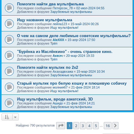
Помогите найти два мультфильма
Последнее сообщение
Петерсон_78
«
02-июл-2024 04:55
Добавлено в форуме
Зарубежные мультфильмы
Ищу название мультфильма
Последнее сообщение
лейла123
«
15-май-2024 00:26
Добавлено в форуме
Ищу мультфильм!
О чем на самом деле любимые советские мультфильмы?
Последнее сообщение
AleXXX
«
15-апр-2024 17:50
Добавлено в форуме
Трёп
"Бурёнка из Маслёнкино" - очень странное кино.
Последнее сообщение
Аквэч
«
20-мар-2024 19:33
Добавлено в форуме
Трёп
Помогите найти мультик по 2х2
Последнее сообщение
Ахахадвхажа
«
15-мар-2024 10:34
Добавлено в форуме
Зарубежные мультфильмы
Старый мультик про белую кошку и плюшевую собачку
Последнее сообщение
молния67
«
21-фев-2024 18:14
Добавлено в форуме
Ищу мультфильм!
Ищу мультфильм, вроде азиатский, 3D
Последнее сообщение
Ашидо
«
21-фев-2024 14:21
Добавлено в форуме
Зарубежные мультфильмы
Страница
1
из
16
1
2
3
4
5
16
След.
Найдено 790 результатов
…