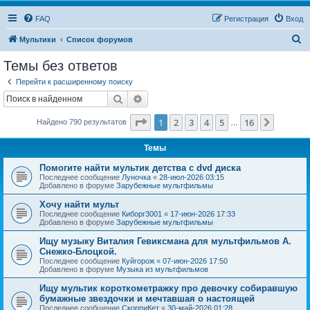
FAQ
Регистрация
Вход
П
Мультики
Список форумов
о
Темы без ответов
и
Перейти к расширенному поиску
с
Поиск
Расширенный поиск
к
Страница
1
из
16
1
2
3
4
5
16
След.
Найдено 790 результатов
…
Темы
Помогите найти мультик детства с dvd диска
Последнее сообщение
Луночка
«
28-июл-2026 03:15
Добавлено в форуме
Зарубежные мультфильмы
Хочу найти мульт
Последнее сообщение
Киборг3001
«
17-июн-2026 17:33
Добавлено в форуме
Зарубежные мультфильмы
Ищу музыку Виталия Гевиксмана для мультфильмов А.
Снежко-Блоцкой.
Последнее сообщение
Куйгорож
«
07-июн-2026 17:50
Добавлено в форуме
Музыка из мультфильмов
Ищу мультик короткометражку про девочку собиравшую
бумажные звездочки и мечтавшая о настоящей
Последнее сообщение
СкорпиКет
«
30-май-2026 01:28