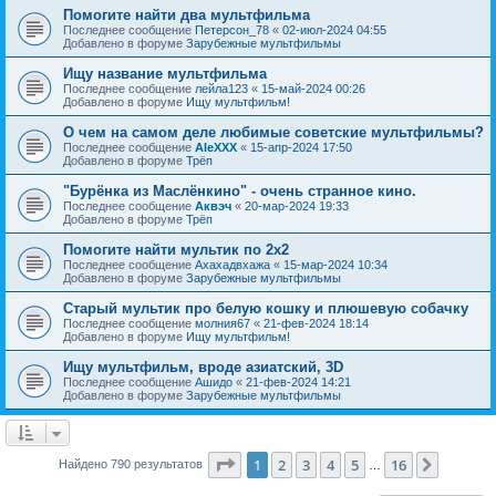
Помогите найти два мультфильма
Последнее сообщение
Петерсон_78
«
02-июл-2024 04:55
Добавлено в форуме
Зарубежные мультфильмы
Ищу название мультфильма
Последнее сообщение
лейла123
«
15-май-2024 00:26
Добавлено в форуме
Ищу мультфильм!
О чем на самом деле любимые советские мультфильмы?
Последнее сообщение
AleXXX
«
15-апр-2024 17:50
Добавлено в форуме
Трёп
"Бурёнка из Маслёнкино" - очень странное кино.
Последнее сообщение
Аквэч
«
20-мар-2024 19:33
Добавлено в форуме
Трёп
Помогите найти мультик по 2х2
Последнее сообщение
Ахахадвхажа
«
15-мар-2024 10:34
Добавлено в форуме
Зарубежные мультфильмы
Старый мультик про белую кошку и плюшевую собачку
Последнее сообщение
молния67
«
21-фев-2024 18:14
Добавлено в форуме
Ищу мультфильм!
Ищу мультфильм, вроде азиатский, 3D
Последнее сообщение
Ашидо
«
21-фев-2024 14:21
Добавлено в форуме
Зарубежные мультфильмы
Страница
1
из
16
1
2
3
4
5
16
След.
Найдено 790 результатов
…