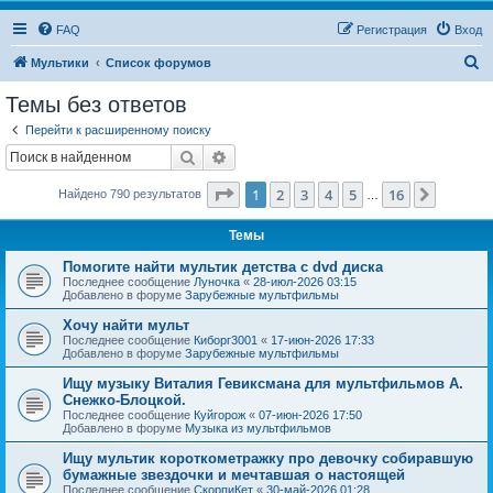
FAQ
Регистрация
Вход
П
Мультики
Список форумов
о
Темы без ответов
и
Перейти к расширенному поиску
с
Поиск
Расширенный поиск
к
Страница
1
из
16
1
2
3
4
5
16
След.
Найдено 790 результатов
…
Темы
Помогите найти мультик детства с dvd диска
Последнее сообщение
Луночка
«
28-июл-2026 03:15
Добавлено в форуме
Зарубежные мультфильмы
Хочу найти мульт
Последнее сообщение
Киборг3001
«
17-июн-2026 17:33
Добавлено в форуме
Зарубежные мультфильмы
Ищу музыку Виталия Гевиксмана для мультфильмов А.
Снежко-Блоцкой.
Последнее сообщение
Куйгорож
«
07-июн-2026 17:50
Добавлено в форуме
Музыка из мультфильмов
Ищу мультик короткометражку про девочку собиравшую
бумажные звездочки и мечтавшая о настоящей
Последнее сообщение
СкорпиКет
«
30-май-2026 01:28