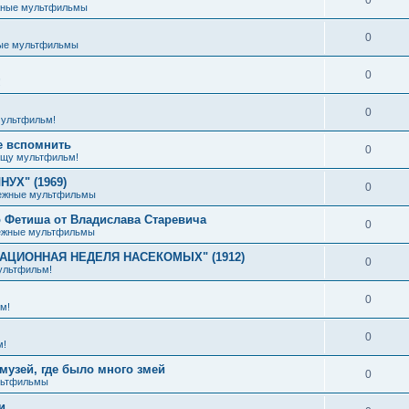
жные мультфильмы
0
ые мультфильмы
0
!
0
ультфильм!
е вспомнить
0
щу мультфильм!
УХ" (1969)
0
ежные мультфильмы
 Фетиша от Владислава Старевича
0
ежные мультфильмы
ИАЦИОННАЯ НЕДЕЛЯ НАСЕКОМЫХ" (1912)
0
ультфильм!
0
м!
0
м!
музей, где было много змей
0
льтфильмы
и