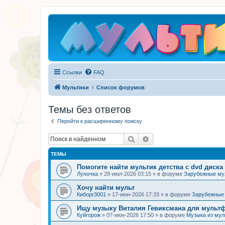
Ссылки
FAQ
Мультики
Список форумов
Темы без ответов
Перейти к расширенному поиску
Поиск
Расширенный поиск
ТЕМЫ
Помогите найти мультик детства с dvd диска
Луночка
»
28-июл-2026 03:15
» в форуме
Зарубежные м
Хочу найти мульт
Киборг3001
»
17-июн-2026 17:33
» в форуме
Зарубежные
Ищу музыку Виталия Гевиксмана для мульт
Куйгорож
»
07-июн-2026 17:50
» в форуме
Музыка из му