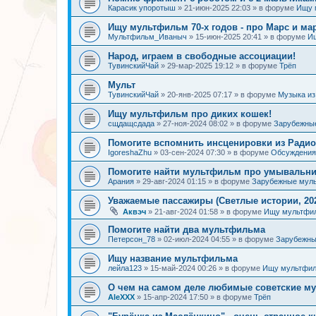
Карасик упоротыш
»
21-июн-2025 22:03
» в форуме
Ищу 
Ищу мультфильм 70-х годов - про Марс и ма
Мультфильм_Иваныч
»
15-июн-2025 20:41
» в форуме
И
Народ, играем в свободные ассоциации!
ТувинскийЧай
»
29-мар-2025 19:12
» в форуме
Трёп
Мульт
ТувинскийЧай
»
20-янв-2025 07:17
» в форуме
Музыка и
Ищу мультфильм про диких кошек!
сщдащсдада
»
27-ноя-2024 08:02
» в форуме
Зарубежны
Помогите вспомнить инсценировки из Радио
IgoreshaZhu
»
03-сен-2024 07:30
» в форуме
Обсуждения 
Помогите найти мультфильм про умывальн
Арания
»
29-авг-2024 01:15
» в форуме
Зарубежные мул
Уважаемые пассажиры (Светлые истории, 202
Аквэч
»
21-авг-2024 01:58
» в форуме
Ищу мультфи
Помогите найти два мультфильма
Петерсон_78
»
02-июл-2024 04:55
» в форуме
Зарубежн
Ищу название мультфильма
лейла123
»
15-май-2024 00:26
» в форуме
Ищу мультфил
О чем на самом деле любимые советские 
AleXXX
»
15-апр-2024 17:50
» в форуме
Трёп