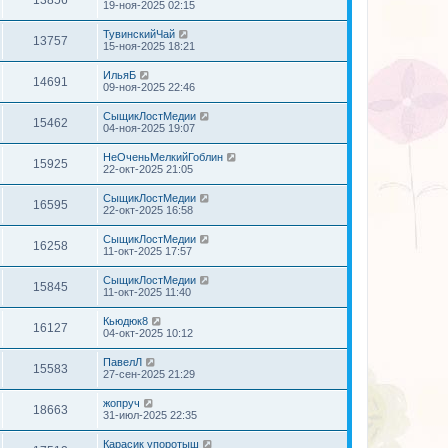
19-ноя-2025 02:15
ТувинскийЧай
13757
15-ноя-2025 18:21
ИльяБ
14691
09-ноя-2025 22:46
СыщикЛостМедии
15462
04-ноя-2025 19:07
НеОченьМелкийГоблин
15925
22-окт-2025 21:05
СыщикЛостМедии
16595
22-окт-2025 16:58
СыщикЛостМедии
16258
11-окт-2025 17:57
СыщикЛостМедии
15845
11-окт-2025 11:40
Кьюдюк8
16127
04-окт-2025 10:12
ПавелЛ
15583
27-сен-2025 21:29
жопруч
18663
31-июл-2025 22:35
Карасик упоротыш