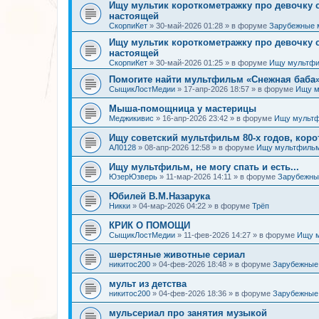
Ищу мультик короткометражку про девочку
настоящей
СкорпиКет
»
30-май-2026 01:28
» в форуме
Зарубежные 
Ищу мультик короткометражку про девочку
настоящей
СкорпиКет
»
30-май-2026 01:25
» в форуме
Ищу мультфи
Помогите найти мультфильм «Снежная баба» (
СыщикЛостМедии
»
17-апр-2026 18:57
» в форуме
Ищу м
Мыша-помощница у мастерицы
Меджикивис
»
16-апр-2026 23:42
» в форуме
Ищу мультф
Ищу советский мультфильм 80-х годов, коро
АЛ0128
»
08-апр-2026 12:58
» в форуме
Ищу мультфильм
Ищу мультфильм, не могу спать и есть...
ЮзерЮзверь
»
11-мар-2026 14:11
» в форуме
Зарубежны
Юбилей В.М.Назарука
Никки
»
04-мар-2026 04:22
» в форуме
Трёп
КРИК О ПОМОЩИ
СыщикЛостМедии
»
11-фев-2026 14:27
» в форуме
Ищу 
шерстяные животные сериал
никитос200
»
04-фев-2026 18:48
» в форуме
Зарубежные
мульт из детства
никитос200
»
04-фев-2026 18:36
» в форуме
Зарубежные
мульсериал про занятия музыкой