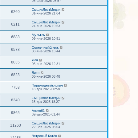
03-фев-2026 03:57
СыщикЛостМедии
6260
31-янв-2026 21:04
СыщикЛостМедии
6211
24-янв-2026 19:53
Мультль
6888
09-янв-2026 10:51
Солнечныйблеск
6578
08-янв-2026 13:44
Ялч
8035
05-янв-2026 12:31
Лихо
6823
05-янв-2026 03:48
Пирамидныйкирпич
7758
18-дек-2025 00:58
СыщикЛостМедии
8340
15-дек-2025 18:27
Алекс61
9865
02-дек-2025 01:44
СыщикЛостМедии
11263
22-ноя-2025 08:04
Ветреный Котён
13856