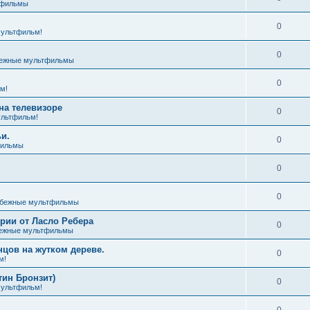
тфильмы
0
ультфильм!
0
ежные мультфильмы
0
м!
на телевизоре
0
льтфильм!
и.
0
фильмы
0
0
бежные мультфильмы
ии от Ласло Ребера
0
ежные мультфильмы
цов на жутком дереве.
0
м!
тин Бронзит)
0
ультфильм!
0