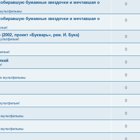
 собиравшую бумажные звездочки и мечтавшая о
0
мультфильмы
 собиравшую бумажные звездочки и мечтавшая о
0
льм!
2002, проект «Букварь», реж. И. Бука)
0
ультфильм!
0
ильм!
ткий
0
!
0
е мультфильмы
0
0
мультфильм!
0
 мультфильмы
0
 мультфильмы
0