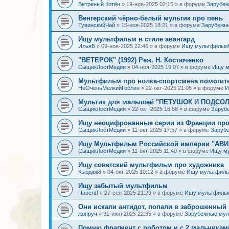
Ветреный Котён
»
19-ноя-2025 02:15
» в форуме
Зарубе
Венгерский чёрно-белый мультик про пень
ТувинскийЧай
»
15-ноя-2025 18:21
» в форуме
Зарубежн
Ищу мультфильм в стиле авангард
ИльяБ
»
09-ноя-2025 22:46
» в форуме
Ищу мультфильм
"ВЕТЕРОК" (1992) Реж. Н. Костюченко
СыщикЛостМедии
»
04-ноя-2025 19:07
» в форуме
Ищу м
Мультфильм про волка-спортсмена помогит
НеОченьМелкийГоблин
»
22-окт-2025 21:05
» в форуме
И
Мультик для малышей "ПЕТУШОК И ПОДСОЛН
СыщикЛостМедии
»
22-окт-2025 16:58
» в форуме
Заруб
Ищу неоцифрованные серии из Франции про
СыщикЛостМедии
»
11-окт-2025 17:57
» в форуме
Заруб
Ищу Мультфильм Российской империи "АВ
СыщикЛостМедии
»
11-окт-2025 11:40
» в форуме
Ищу м
Ищу советский мультфильм про художника
Кьюдюк8
»
04-окт-2025 10:12
» в форуме
Ищу мультфиль
Ищу забытый мультфильм
ПавелЛ
»
27-сен-2025 21:29
» в форуме
Ищу мультфиль
Они искали антидот, попали в заброшенный 
жопруч
»
31-июл-2025 22:35
» в форуме
Зарубежные му
Помню фрагмент с роботом и с 2 мальчикам