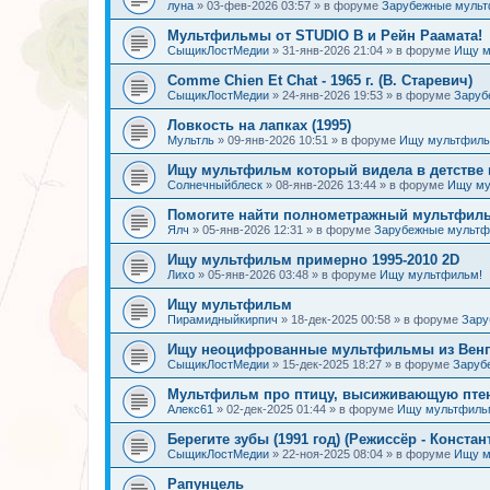
луна
»
03-фев-2026 03:57
» в форуме
Зарубежные муль
Мультфильмы от STUDIO B и Рейн Раамата!
СыщикЛостМедии
»
31-янв-2026 21:04
» в форуме
Ищу м
Comme Chien Et Chat - 1965 г. (В. Старевич)
СыщикЛостМедии
»
24-янв-2026 19:53
» в форуме
Заруб
Ловкость на лапках (1995)
Мультль
»
09-янв-2026 10:51
» в форуме
Ищу мультфиль
Ищу мультфильм который видела в детстве 
Солнечныйблеск
»
08-янв-2026 13:44
» в форуме
Ищу му
Помогите найти полнометражный мультфиль
Ялч
»
05-янв-2026 12:31
» в форуме
Зарубежные мульт
Ищу мультфильм примерно 1995-2010 2D
Лихо
»
05-янв-2026 03:48
» в форуме
Ищу мультфильм!
Ищу мультфильм
Пирамидныйкирпич
»
18-дек-2025 00:58
» в форуме
Зару
Ищу неоцифрованные мультфильмы из Венгр
СыщикЛостМедии
»
15-дек-2025 18:27
» в форуме
Заруб
Мультфильм про птицу, высиживающую птен
Алекс61
»
02-дек-2025 01:44
» в форуме
Ищу мультфиль
Берегите зубы (1991 год) (Режиссёр - Констан
СыщикЛостМедии
»
22-ноя-2025 08:04
» в форуме
Ищу м
Рапунцель