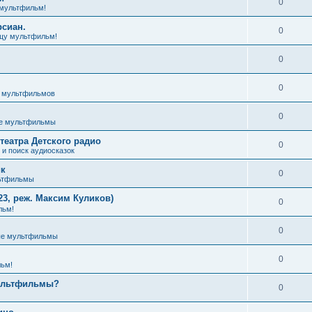
0
мультфильм!
рсиан.
0
щу мультфильм!
0
0
з мультфильмов
0
е мультфильмы
театра Детского радио
0
и поиск аудиосказок
ик
0
ьтфильмы
3, реж. Максим Куликов)
0
льм!
0
ые мультфильмы
0
ьм!
мультфильмы?
0