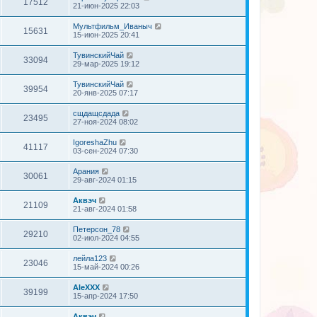
17512
21-июн-2025 22:03
Мультфильм_Иваныч
15631
15-июн-2025 20:41
ТувинскийЧай
33094
29-мар-2025 19:12
ТувинскийЧай
39954
20-янв-2025 07:17
сщдащсдада
23495
27-ноя-2024 08:02
IgoreshaZhu
41117
03-сен-2024 07:30
Арания
30061
29-авг-2024 01:15
Аквэч
21109
21-авг-2024 01:58
Петерсон_78
29210
02-июл-2024 04:55
лейла123
23046
15-май-2024 00:26
AleXXX
39199
15-апр-2024 17:50
Аквэч