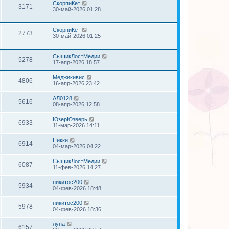
СкорпиКет
3171
30-май-2026 01:28
СкорпиКет
2773
30-май-2026 01:25
СыщикЛостМедии
5278
17-апр-2026 18:57
Меджикивис
4806
16-апр-2026 23:42
АЛ0128
5616
08-апр-2026 12:58
ЮзерЮзверь
6933
11-мар-2026 14:11
Никки
6914
04-мар-2026 04:22
СыщикЛостМедии
6087
11-фев-2026 14:27
никитос200
5934
04-фев-2026 18:48
никитос200
5978
04-фев-2026 18:36
луна
6157