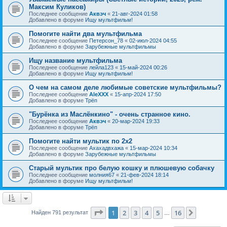
Максим Куликов)
Последнее сообщение
Аквэч
«
21-авг-2024 01:58
Добавлено в форуме
Ищу мультфильм!
Помогите найти два мультфильма
Последнее сообщение
Петерсон_78
«
02-июл-2024 04:55
Добавлено в форуме
Зарубежные мультфильмы
Ищу название мультфильма
Последнее сообщение
лейла123
«
15-май-2024 00:26
Добавлено в форуме
Ищу мультфильм!
О чем на самом деле любимые советские мультфильмы?
Последнее сообщение
AleXXX
«
15-апр-2024 17:50
Добавлено в форуме
Трёп
"Бурёнка из Маслёнкино" - очень странное кино.
Последнее сообщение
Аквэч
«
20-мар-2024 19:33
Добавлено в форуме
Трёп
Помогите найти мультик по 2х2
Последнее сообщение
Ахахадвхажа
«
15-мар-2024 10:34
Добавлено в форуме
Зарубежные мультфильмы
Старый мультик про белую кошку и плюшевую собачку
Последнее сообщение
молния67
«
21-фев-2024 18:14
Добавлено в форуме
Ищу мультфильм!
Страница
1
из
16
1
2
3
4
5
16
След.
Найден 791 результат
…