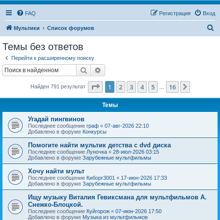
FAQ
Регистрация
Вход
П
Мультики
Список форумов
о
Темы без ответов
и
Перейти к расширенному поиску
с
Поиск
Расширенный поиск
к
Страница
1
из
16
1
2
3
4
5
16
След.
Найден 791 результат
…
Темы
Угадай пингвинов
Последнее сообщение
граф
«
07-авг-2026 22:10
Добавлено в форуме
Конкурсы
Помогите найти мультик детства с dvd диска
Последнее сообщение
Луночка
«
28-июл-2026 03:15
Добавлено в форуме
Зарубежные мультфильмы
Хочу найти мульт
Последнее сообщение
Киборг3001
«
17-июн-2026 17:33
Добавлено в форуме
Зарубежные мультфильмы
Ищу музыку Виталия Гевиксмана для мультфильмов А.
Снежко-Блоцкой.
Последнее сообщение
Куйгорож
«
07-июн-2026 17:50
Добавлено в форуме
Музыка из мультфильмов