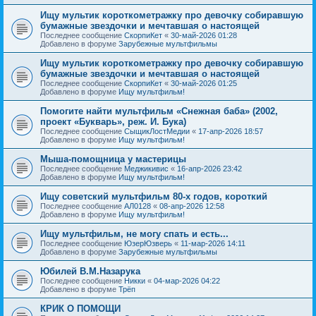
Ищу мультик короткометражку про девочку собиравшую
бумажные звездочки и мечтавшая о настоящей
Последнее сообщение
СкорпиКет
«
30-май-2026 01:28
Добавлено в форуме
Зарубежные мультфильмы
Ищу мультик короткометражку про девочку собиравшую
бумажные звездочки и мечтавшая о настоящей
Последнее сообщение
СкорпиКет
«
30-май-2026 01:25
Добавлено в форуме
Ищу мультфильм!
Помогите найти мультфильм «Снежная баба» (2002,
проект «Букварь», реж. И. Бука)
Последнее сообщение
СыщикЛостМедии
«
17-апр-2026 18:57
Добавлено в форуме
Ищу мультфильм!
Мыша-помощница у мастерицы
Последнее сообщение
Меджикивис
«
16-апр-2026 23:42
Добавлено в форуме
Ищу мультфильм!
Ищу советский мультфильм 80-х годов, короткий
Последнее сообщение
АЛ0128
«
08-апр-2026 12:58
Добавлено в форуме
Ищу мультфильм!
Ищу мультфильм, не могу спать и есть...
Последнее сообщение
ЮзерЮзверь
«
11-мар-2026 14:11
Добавлено в форуме
Зарубежные мультфильмы
Юбилей В.М.Назарука
Последнее сообщение
Никки
«
04-мар-2026 04:22
Добавлено в форуме
Трёп
КРИК О ПОМОЩИ