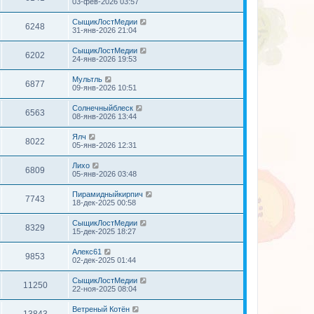
03-фев-2026 03:57
СыщикЛостМедии
6248
31-янв-2026 21:04
СыщикЛостМедии
6202
24-янв-2026 19:53
Мультль
6877
09-янв-2026 10:51
Солнечныйблеск
6563
08-янв-2026 13:44
Ялч
8022
05-янв-2026 12:31
Лихо
6809
05-янв-2026 03:48
Пирамидныйкирпич
7743
18-дек-2025 00:58
СыщикЛостМедии
8329
15-дек-2025 18:27
Алекс61
9853
02-дек-2025 01:44
СыщикЛостМедии
11250
22-ноя-2025 08:04
Ветреный Котён
13843