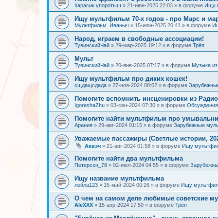
Карасик упоротыш
»
21-июн-2025 22:03
» в форуме
Ищу 
Ищу мультфильм 70-х годов - про Марс и ма
Мультфильм_Иваныч
»
15-июн-2025 20:41
» в форуме
И
Народ, играем в свободные ассоциации!
ТувинскийЧай
»
29-мар-2025 19:12
» в форуме
Трёп
Мульт
ТувинскийЧай
»
20-янв-2025 07:17
» в форуме
Музыка и
Ищу мультфильм про диких кошек!
сщдащсдада
»
27-ноя-2024 08:02
» в форуме
Зарубежны
Помогите вспомнить инсценировки из Радио
IgoreshaZhu
»
03-сен-2024 07:30
» в форуме
Обсуждения 
Помогите найти мультфильм про умывальн
Арания
»
29-авг-2024 01:15
» в форуме
Зарубежные мул
Уважаемые пассажиры (Светлые истории, 202
Аквэч
»
21-авг-2024 01:58
» в форуме
Ищу мультфи
Помогите найти два мультфильма
Петерсон_78
»
02-июл-2024 04:55
» в форуме
Зарубежн
Ищу название мультфильма
лейла123
»
15-май-2024 00:26
» в форуме
Ищу мультфил
О чем на самом деле любимые советские 
AleXXX
»
15-апр-2024 17:50
» в форуме
Трёп