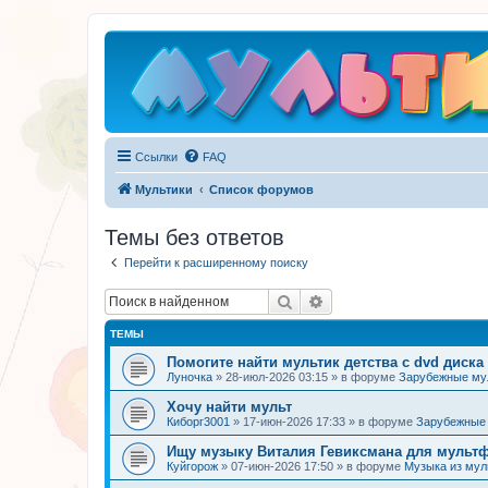
Ссылки
FAQ
Мультики
Список форумов
Темы без ответов
Перейти к расширенному поиску
Поиск
Расширенный поиск
ТЕМЫ
Помогите найти мультик детства с dvd диска
Луночка
»
28-июл-2026 03:15
» в форуме
Зарубежные м
Хочу найти мульт
Киборг3001
»
17-июн-2026 17:33
» в форуме
Зарубежные
Ищу музыку Виталия Гевиксмана для мульт
Куйгорож
»
07-июн-2026 17:50
» в форуме
Музыка из му