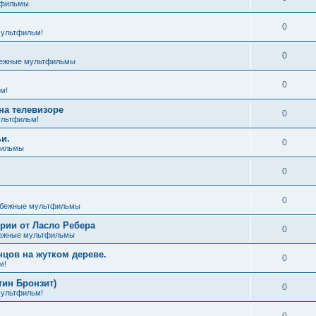
тфильмы
0
ультфильм!
0
ежные мультфильмы
0
м!
на телевизоре
0
льтфильм!
и.
0
фильмы
0
0
бежные мультфильмы
ии от Ласло Ребера
0
ежные мультфильмы
цов на жутком дереве.
0
м!
тин Бронзит)
0
ультфильм!
0