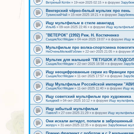
Ветреный Котён
»
19-ноя-2025 02:15
» в форуме
Зарубе
Венгерский чёрно-белый мультик про пень
ТувинскийЧай
»
15-ноя-2025 18:21
» в форуме
Зарубежн
Ищу мультфильм в стиле авангард
ИльяБ
»
09-ноя-2025 22:46
» в форуме
Ищу мультфильм
"ВЕТЕРОК" (1992) Реж. Н. Костюченко
СыщикЛостМедии
»
04-ноя-2025 19:07
» в форуме
Ищу м
Мультфильм про волка-спортсмена помогит
НеОченьМелкийГоблин
»
22-окт-2025 21:05
» в форуме
И
Мультик для малышей "ПЕТУШОК И ПОДСОЛН
СыщикЛостМедии
»
22-окт-2025 16:58
» в форуме
Заруб
Ищу неоцифрованные серии из Франции про
СыщикЛостМедии
»
11-окт-2025 17:57
» в форуме
Заруб
Ищу Мультфильм Российской империи "АВ
СыщикЛостМедии
»
11-окт-2025 11:40
» в форуме
Ищу м
Ищу советский мультфильм про художника
Кьюдюк8
»
04-окт-2025 10:12
» в форуме
Ищу мультфиль
Ищу забытый мультфильм
ПавелЛ
»
27-сен-2025 21:29
» в форуме
Ищу мультфиль
Они искали антидот, попали в заброшенный 
жопруч
»
31-июл-2025 22:35
» в форуме
Зарубежные му
Помню фрагмент с роботом и с 2 мальчикам