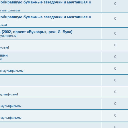
 собиравшую бумажные звездочки и мечтавшая о
0
мультфильмы
 собиравшую бумажные звездочки и мечтавшая о
0
льм!
2002, проект «Букварь», реж. И. Бука)
0
ультфильм!
0
ильм!
ткий
0
!
0
е мультфильмы
0
0
мультфильм!
0
 мультфильмы
0
 мультфильмы
0