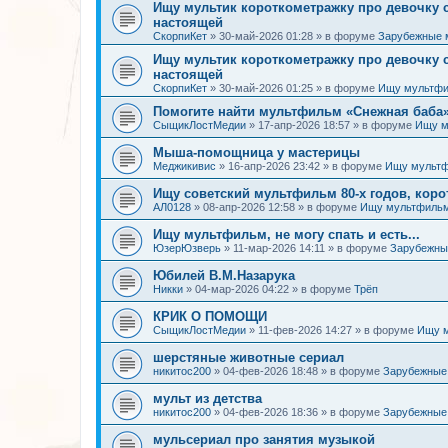
Ищу мультик короткометражку про девочку
настоящей
СкорпиКет
»
30-май-2026 01:28
» в форуме
Зарубежные 
Ищу мультик короткометражку про девочку
настоящей
СкорпиКет
»
30-май-2026 01:25
» в форуме
Ищу мультфи
Помогите найти мультфильм «Снежная баба» (
СыщикЛостМедии
»
17-апр-2026 18:57
» в форуме
Ищу м
Мыша-помощница у мастерицы
Меджикивис
»
16-апр-2026 23:42
» в форуме
Ищу мультф
Ищу советский мультфильм 80-х годов, коро
АЛ0128
»
08-апр-2026 12:58
» в форуме
Ищу мультфильм
Ищу мультфильм, не могу спать и есть...
ЮзерЮзверь
»
11-мар-2026 14:11
» в форуме
Зарубежны
Юбилей В.М.Назарука
Никки
»
04-мар-2026 04:22
» в форуме
Трёп
КРИК О ПОМОЩИ
СыщикЛостМедии
»
11-фев-2026 14:27
» в форуме
Ищу 
шерстяные животные сериал
никитос200
»
04-фев-2026 18:48
» в форуме
Зарубежные
мульт из детства
никитос200
»
04-фев-2026 18:36
» в форуме
Зарубежные
мульсериал про занятия музыкой