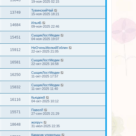
19-ноя-2025 02:15
ТувинскийЧай
13749
15-ноя-2025 18:21
ИльяБ
14684
09-ноя-2025 22:46
СыщикЛостМедии
15451
04-ноя-2025 19:07
НеОченьМелкийГоблин
15912
22-окт-2025 21:05
СыщикЛостМедии
16581
22-окт-2025 16:58
СыщикЛостМедии
16250
11-окт-2025 17:57
СыщикЛостМедии
15832
11-окт-2025 11:40
Кьюдюк8
16116
04-окт-2025 10:12
ПавелЛ
15571
27-сен-2025 21:29
жопруч
18648
31-июл-2025 22:35
Карасик упоротыш