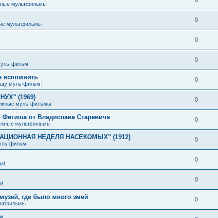
жные мультфильмы
0
ые мультфильмы
0
!
0
ультфильм!
е вспомнить
0
щу мультфильм!
УХ" (1969)
0
ежные мультфильмы
 Фетиша от Владислава Старевича
0
ежные мультфильмы
ИАЦИОННАЯ НЕДЕЛЯ НАСЕКОМЫХ" (1912)
0
ультфильм!
0
м!
0
м!
музей, где было много змей
0
льтфильмы
и