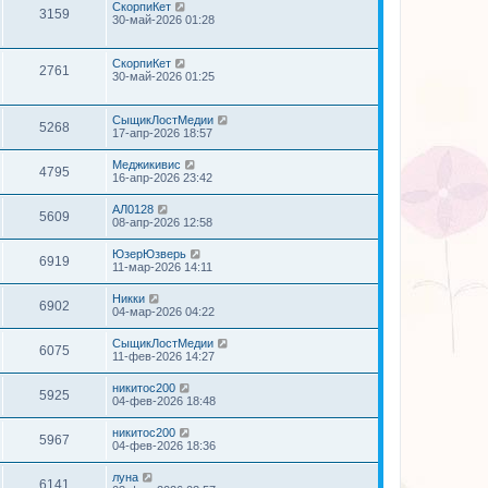
СкорпиКет
3159
30-май-2026 01:28
СкорпиКет
2761
30-май-2026 01:25
СыщикЛостМедии
5268
17-апр-2026 18:57
Меджикивис
4795
16-апр-2026 23:42
АЛ0128
5609
08-апр-2026 12:58
ЮзерЮзверь
6919
11-мар-2026 14:11
Никки
6902
04-мар-2026 04:22
СыщикЛостМедии
6075
11-фев-2026 14:27
никитос200
5925
04-фев-2026 18:48
никитос200
5967
04-фев-2026 18:36
луна
6141