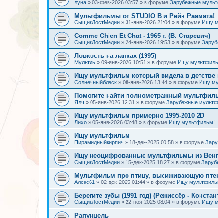
луна
»
03-фев-2026 03:57
» в форуме
Зарубежные муль
Мультфильмы от STUDIO B и Рейн Раамата!
СыщикЛостМедии
»
31-янв-2026 21:04
» в форуме
Ищу м
Comme Chien Et Chat - 1965 г. (В. Старевич)
СыщикЛостМедии
»
24-янв-2026 19:53
» в форуме
Заруб
Ловкость на лапках (1995)
Мультль
»
09-янв-2026 10:51
» в форуме
Ищу мультфиль
Ищу мультфильм который видела в детстве 
Солнечныйблеск
»
08-янв-2026 13:44
» в форуме
Ищу му
Помогите найти полнометражный мультфиль
Ялч
»
05-янв-2026 12:31
» в форуме
Зарубежные мульт
Ищу мультфильм примерно 1995-2010 2D
Лихо
»
05-янв-2026 03:48
» в форуме
Ищу мультфильм!
Ищу мультфильм
Пирамидныйкирпич
»
18-дек-2025 00:58
» в форуме
Зару
Ищу неоцифрованные мультфильмы из Венгр
СыщикЛостМедии
»
15-дек-2025 18:27
» в форуме
Заруб
Мультфильм про птицу, высиживающую птен
Алекс61
»
02-дек-2025 01:44
» в форуме
Ищу мультфиль
Берегите зубы (1991 год) (Режиссёр - Констан
СыщикЛостМедии
»
22-ноя-2025 08:04
» в форуме
Ищу м
Рапунцель