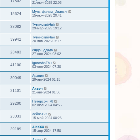
17502
21-июн-2025 22:03
Мультфильм_Иваныч
15624
15-июн-2025 20:41
ТувинскийЧай
33082
29-мар-2025 19:12
ТувинскийЧай
39942
20-янв-2025 07:17
сщдащсдада
23483
27-ноя-2024 08:02
IgoreshaZhu
41100
03-сен-2024 07:30
Арания
30049
29-авг-2024 01:15
Аквэч
21101
21-авг-2024 01:58
Петерсон_78
29200
02-июл-2024 04:55
лейла123
23033
15-май-2024 00:26
AleXXX
39189
15-апр-2024 17:50
Аквэч