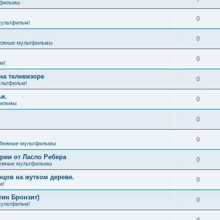
тфильмы
0
ультфильм!
0
ежные мультфильмы
0
м!
на телевизоре
0
льтфильм!
и.
0
фильмы
0
0
бежные мультфильмы
ии от Ласло Ребера
0
ежные мультфильмы
цов на жутком дереве.
0
м!
тин Бронзит)
0
ультфильм!
0