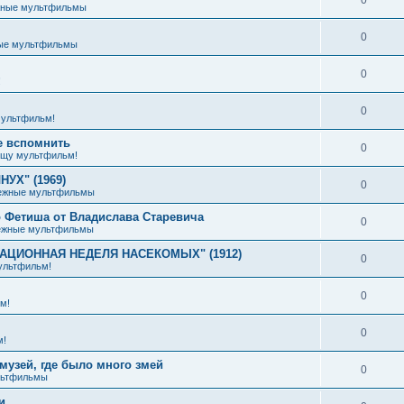
жные мультфильмы
0
ые мультфильмы
0
!
0
ультфильм!
е вспомнить
0
щу мультфильм!
УХ" (1969)
0
ежные мультфильмы
 Фетиша от Владислава Старевича
0
ежные мультфильмы
ИАЦИОННАЯ НЕДЕЛЯ НАСЕКОМЫХ" (1912)
0
ультфильм!
0
м!
0
м!
музей, где было много змей
0
льтфильмы
и