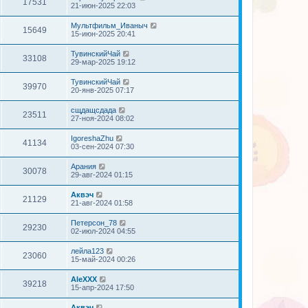
17531
21-июн-2025 22:03
Мультфильм_Иваныч
15649
15-июн-2025 20:41
ТувинскийЧай
33108
29-мар-2025 19:12
ТувинскийЧай
39970
20-янв-2025 07:17
сщдащсдада
23511
27-ноя-2024 08:02
IgoreshaZhu
41134
03-сен-2024 07:30
Арания
30078
29-авг-2024 01:15
Аквэч
21129
21-авг-2024 01:58
Петерсон_78
29230
02-июл-2024 04:55
лейла123
23060
15-май-2024 00:26
AleXXX
39218
15-апр-2024 17:50
Аквэч