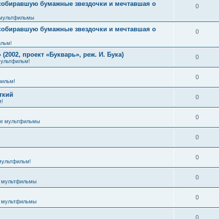
 собиравшую бумажные звездочки и мечтавшая о
0
мультфильмы
 собиравшую бумажные звездочки и мечтавшая о
0
льм!
2002, проект «Букварь», реж. И. Бука)
0
ультфильм!
0
ильм!
ткий
0
!
0
е мультфильмы
0
0
мультфильм!
0
 мультфильмы
0
 мультфильмы
0