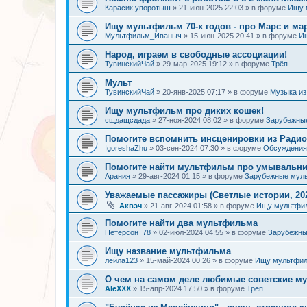
Карасик упоротыш
»
21-июн-2025 22:03
» в форуме
Ищу 
Ищу мультфильм 70-х годов - про Марс и ма
Мультфильм_Иваныч
»
15-июн-2025 20:41
» в форуме
И
Народ, играем в свободные ассоциации!
ТувинскийЧай
»
29-мар-2025 19:12
» в форуме
Трёп
Мульт
ТувинскийЧай
»
20-янв-2025 07:17
» в форуме
Музыка и
Ищу мультфильм про диких кошек!
сщдащсдада
»
27-ноя-2024 08:02
» в форуме
Зарубежны
Помогите вспомнить инсценировки из Радио
IgoreshaZhu
»
03-сен-2024 07:30
» в форуме
Обсуждения 
Помогите найти мультфильм про умывальн
Арания
»
29-авг-2024 01:15
» в форуме
Зарубежные мул
Уважаемые пассажиры (Светлые истории, 202
Аквэч
»
21-авг-2024 01:58
» в форуме
Ищу мультфи
Помогите найти два мультфильма
Петерсон_78
»
02-июл-2024 04:55
» в форуме
Зарубежн
Ищу название мультфильма
лейла123
»
15-май-2024 00:26
» в форуме
Ищу мультфил
О чем на самом деле любимые советские 
AleXXX
»
15-апр-2024 17:50
» в форуме
Трёп