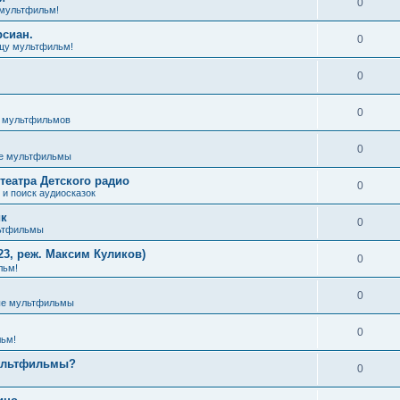
0
мультфильм!
рсиан.
0
щу мультфильм!
0
0
з мультфильмов
0
е мультфильмы
театра Детского радио
0
и поиск аудиосказок
ик
0
ьтфильмы
3, реж. Максим Куликов)
0
льм!
0
ые мультфильмы
0
ьм!
мультфильмы?
0