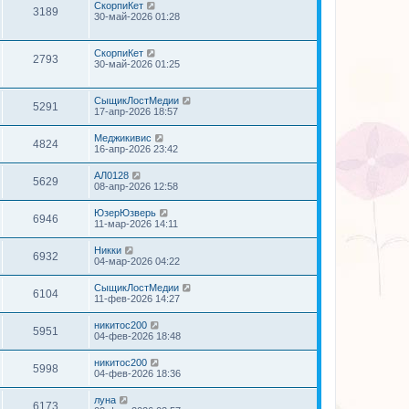
СкорпиКет
3189
30-май-2026 01:28
СкорпиКет
2793
30-май-2026 01:25
СыщикЛостМедии
5291
17-апр-2026 18:57
Меджикивис
4824
16-апр-2026 23:42
АЛ0128
5629
08-апр-2026 12:58
ЮзерЮзверь
6946
11-мар-2026 14:11
Никки
6932
04-мар-2026 04:22
СыщикЛостМедии
6104
11-фев-2026 14:27
никитос200
5951
04-фев-2026 18:48
никитос200
5998
04-фев-2026 18:36
луна
6173