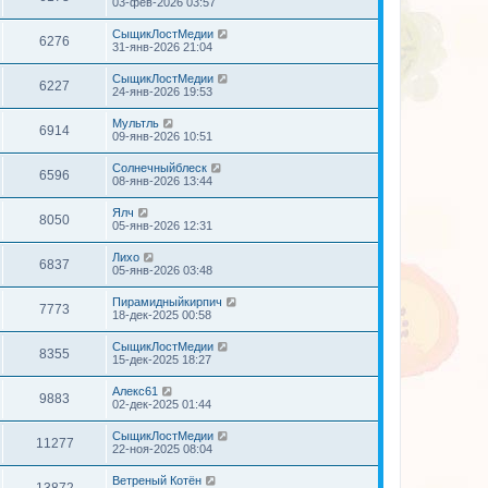
03-фев-2026 03:57
СыщикЛостМедии
6276
31-янв-2026 21:04
СыщикЛостМедии
6227
24-янв-2026 19:53
Мультль
6914
09-янв-2026 10:51
Солнечныйблеск
6596
08-янв-2026 13:44
Ялч
8050
05-янв-2026 12:31
Лихо
6837
05-янв-2026 03:48
Пирамидныйкирпич
7773
18-дек-2025 00:58
СыщикЛостМедии
8355
15-дек-2025 18:27
Алекс61
9883
02-дек-2025 01:44
СыщикЛостМедии
11277
22-ноя-2025 08:04
Ветреный Котён
13872