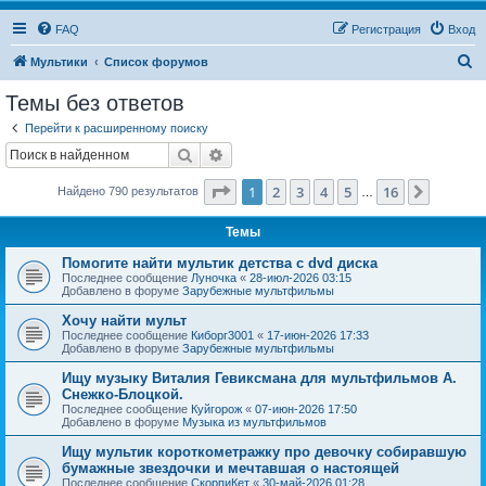
FAQ
Регистрация
Вход
П
Мультики
Список форумов
о
Темы без ответов
и
Перейти к расширенному поиску
с
Поиск
Расширенный поиск
к
Страница
1
из
16
1
2
3
4
5
16
След.
Найдено 790 результатов
…
Темы
Помогите найти мультик детства с dvd диска
Последнее сообщение
Луночка
«
28-июл-2026 03:15
Добавлено в форуме
Зарубежные мультфильмы
Хочу найти мульт
Последнее сообщение
Киборг3001
«
17-июн-2026 17:33
Добавлено в форуме
Зарубежные мультфильмы
Ищу музыку Виталия Гевиксмана для мультфильмов А.
Снежко-Блоцкой.
Последнее сообщение
Куйгорож
«
07-июн-2026 17:50
Добавлено в форуме
Музыка из мультфильмов
Ищу мультик короткометражку про девочку собиравшую
бумажные звездочки и мечтавшая о настоящей
Последнее сообщение
СкорпиКет
«
30-май-2026 01:28