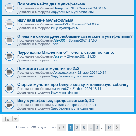
Помогите найти два мультфильма
Последнее сообщение
Петерсон_78
«
02-июл-2024 04:55
Добавлено в форуме
Зарубежные мультфильмы
Ищу название мультфильма
Последнее сообщение
лейла123
«
15-май-2024 00:26
Добавлено в форуме
Ищу мультфильм!
О чем на самом деле любимые советские мультфильмы?
Последнее сообщение
AleXXX
«
15-апр-2024 17:50
Добавлено в форуме
Трёп
"Бурёнка из Маслёнкино" - очень странное кино.
Последнее сообщение
Аквэч
«
20-мар-2024 19:33
Добавлено в форуме
Трёп
Помогите найти мультик по 2х2
Последнее сообщение
Ахахадвхажа
«
15-мар-2024 10:34
Добавлено в форуме
Зарубежные мультфильмы
Старый мультик про белую кошку и плюшевую собачку
Последнее сообщение
молния67
«
21-фев-2024 18:14
Добавлено в форуме
Ищу мультфильм!
Ищу мультфильм, вроде азиатский, 3D
Последнее сообщение
Ашидо
«
21-фев-2024 14:21
Добавлено в форуме
Зарубежные мультфильмы
Страница
1
из
16
1
2
3
4
5
16
След.
Найдено 790 результатов
…