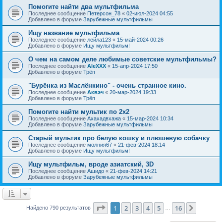
Помогите найти два мультфильма
Последнее сообщение
Петерсон_78
«
02-июл-2024 04:55
Добавлено в форуме
Зарубежные мультфильмы
Ищу название мультфильма
Последнее сообщение
лейла123
«
15-май-2024 00:26
Добавлено в форуме
Ищу мультфильм!
О чем на самом деле любимые советские мультфильмы?
Последнее сообщение
AleXXX
«
15-апр-2024 17:50
Добавлено в форуме
Трёп
"Бурёнка из Маслёнкино" - очень странное кино.
Последнее сообщение
Аквэч
«
20-мар-2024 19:33
Добавлено в форуме
Трёп
Помогите найти мультик по 2х2
Последнее сообщение
Ахахадвхажа
«
15-мар-2024 10:34
Добавлено в форуме
Зарубежные мультфильмы
Старый мультик про белую кошку и плюшевую собачку
Последнее сообщение
молния67
«
21-фев-2024 18:14
Добавлено в форуме
Ищу мультфильм!
Ищу мультфильм, вроде азиатский, 3D
Последнее сообщение
Ашидо
«
21-фев-2024 14:21
Добавлено в форуме
Зарубежные мультфильмы
Страница
1
из
16
1
2
3
4
5
16
След.
Найдено 790 результатов
…