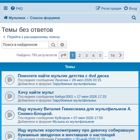
FAQ
Регистрация
Вход
П
Мультики
Список форумов
о
Темы без ответов
и
Перейти к расширенному поиску
с
Поиск
Расширенный поиск
к
Страница
1
из
16
1
2
3
4
5
16
След.
Найдено 790 результатов
…
Темы
Помогите найти мультик детства с dvd диска
Последнее сообщение
Луночка
«
28-июл-2026 03:15
Добавлено в форуме
Зарубежные мультфильмы
Хочу найти мульт
Последнее сообщение
Киборг3001
«
17-июн-2026 17:33
Добавлено в форуме
Зарубежные мультфильмы
Ищу музыку Виталия Гевиксмана для мультфильмов А.
Снежко-Блоцкой.
Последнее сообщение
Куйгорож
«
07-июн-2026 17:50
Добавлено в форуме
Музыка из мультфильмов
Ищу мультик короткометражку про девочку собиравшую
бумажные звездочки и мечтавшая о настоящей
Последнее сообщение
СкорпиКет
«
30-май-2026 01:28