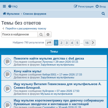
FAQ
Регистрация
Вход
П
Мультики
Список форумов
о
Темы без ответов
и
Перейти к расширенному поиску
с
Поиск
Расширенный поиск
к
Страница
1
из
16
1
2
3
4
5
16
След.
Найдено 790 результатов
…
Темы
Помогите найти мультик детства с dvd диска
Последнее сообщение
Луночка
«
28-июл-2026 03:15
Добавлено в форуме
Зарубежные мультфильмы
Хочу найти мульт
Последнее сообщение
Киборг3001
«
17-июн-2026 17:33
Добавлено в форуме
Зарубежные мультфильмы
Ищу музыку Виталия Гевиксмана для мультфильмов А.
Снежко-Блоцкой.
Последнее сообщение
Куйгорож
«
07-июн-2026 17:50
Добавлено в форуме
Музыка из мультфильмов
Ищу мультик короткометражку про девочку собиравшую
бумажные звездочки и мечтавшая о настоящей
Последнее сообщение
СкорпиКет
«
30-май-2026 01:28