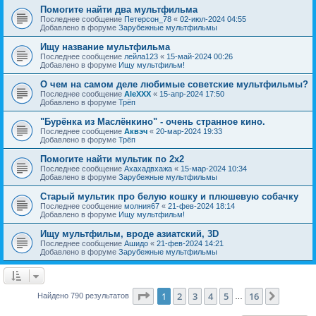
Помогите найти два мультфильма
Последнее сообщение
Петерсон_78
«
02-июл-2024 04:55
Добавлено в форуме
Зарубежные мультфильмы
Ищу название мультфильма
Последнее сообщение
лейла123
«
15-май-2024 00:26
Добавлено в форуме
Ищу мультфильм!
О чем на самом деле любимые советские мультфильмы?
Последнее сообщение
AleXXX
«
15-апр-2024 17:50
Добавлено в форуме
Трёп
"Бурёнка из Маслёнкино" - очень странное кино.
Последнее сообщение
Аквэч
«
20-мар-2024 19:33
Добавлено в форуме
Трёп
Помогите найти мультик по 2х2
Последнее сообщение
Ахахадвхажа
«
15-мар-2024 10:34
Добавлено в форуме
Зарубежные мультфильмы
Старый мультик про белую кошку и плюшевую собачку
Последнее сообщение
молния67
«
21-фев-2024 18:14
Добавлено в форуме
Ищу мультфильм!
Ищу мультфильм, вроде азиатский, 3D
Последнее сообщение
Ашидо
«
21-фев-2024 14:21
Добавлено в форуме
Зарубежные мультфильмы
Страница
1
из
16
1
2
3
4
5
16
След.
Найдено 790 результатов
…