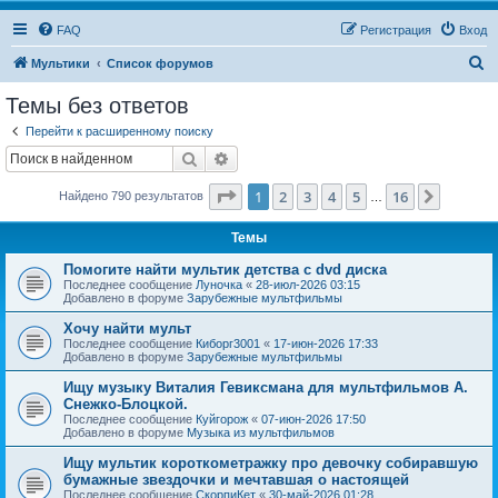
FAQ
Регистрация
Вход
П
Мультики
Список форумов
о
Темы без ответов
и
Перейти к расширенному поиску
с
Поиск
Расширенный поиск
к
Страница
1
из
16
1
2
3
4
5
16
След.
Найдено 790 результатов
…
Темы
Помогите найти мультик детства с dvd диска
Последнее сообщение
Луночка
«
28-июл-2026 03:15
Добавлено в форуме
Зарубежные мультфильмы
Хочу найти мульт
Последнее сообщение
Киборг3001
«
17-июн-2026 17:33
Добавлено в форуме
Зарубежные мультфильмы
Ищу музыку Виталия Гевиксмана для мультфильмов А.
Снежко-Блоцкой.
Последнее сообщение
Куйгорож
«
07-июн-2026 17:50
Добавлено в форуме
Музыка из мультфильмов
Ищу мультик короткометражку про девочку собиравшую
бумажные звездочки и мечтавшая о настоящей
Последнее сообщение
СкорпиКет
«
30-май-2026 01:28