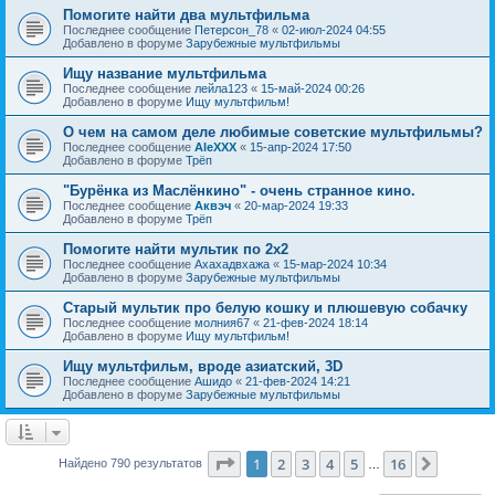
Помогите найти два мультфильма
Последнее сообщение
Петерсон_78
«
02-июл-2024 04:55
Добавлено в форуме
Зарубежные мультфильмы
Ищу название мультфильма
Последнее сообщение
лейла123
«
15-май-2024 00:26
Добавлено в форуме
Ищу мультфильм!
О чем на самом деле любимые советские мультфильмы?
Последнее сообщение
AleXXX
«
15-апр-2024 17:50
Добавлено в форуме
Трёп
"Бурёнка из Маслёнкино" - очень странное кино.
Последнее сообщение
Аквэч
«
20-мар-2024 19:33
Добавлено в форуме
Трёп
Помогите найти мультик по 2х2
Последнее сообщение
Ахахадвхажа
«
15-мар-2024 10:34
Добавлено в форуме
Зарубежные мультфильмы
Старый мультик про белую кошку и плюшевую собачку
Последнее сообщение
молния67
«
21-фев-2024 18:14
Добавлено в форуме
Ищу мультфильм!
Ищу мультфильм, вроде азиатский, 3D
Последнее сообщение
Ашидо
«
21-фев-2024 14:21
Добавлено в форуме
Зарубежные мультфильмы
Страница
1
из
16
1
2
3
4
5
16
След.
Найдено 790 результатов
…