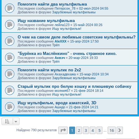
Помогите найти два мультфильма
Последнее сообщение
Петерсон_78
«
02-июл-2024 04:55
Добавлено в форуме
Зарубежные мультфильмы
Ищу название мультфильма
Последнее сообщение
лейла123
«
15-май-2024 00:26
Добавлено в форуме
Ищу мультфильм!
О чем на самом деле любимые советские мультфильмы?
Последнее сообщение
AleXXX
«
15-апр-2024 17:50
Добавлено в форуме
Трёп
"Бурёнка из Маслёнкино" - очень странное кино.
Последнее сообщение
Аквэч
«
20-мар-2024 19:33
Добавлено в форуме
Трёп
Помогите найти мультик по 2х2
Последнее сообщение
Ахахадвхажа
«
15-мар-2024 10:34
Добавлено в форуме
Зарубежные мультфильмы
Старый мультик про белую кошку и плюшевую собачку
Последнее сообщение
молния67
«
21-фев-2024 18:14
Добавлено в форуме
Ищу мультфильм!
Ищу мультфильм, вроде азиатский, 3D
Последнее сообщение
Ашидо
«
21-фев-2024 14:21
Добавлено в форуме
Зарубежные мультфильмы
Страница
1
из
16
1
2
3
4
5
16
След.
Найдено 790 результатов
…