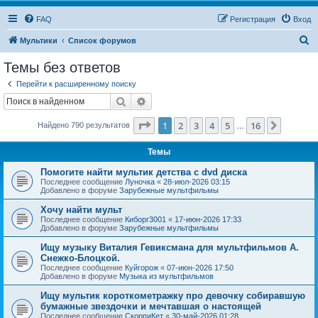
FAQ
Регистрация
Вход
П
Мультики
Список форумов
о
Темы без ответов
и
Перейти к расширенному поиску
с
Поиск
Расширенный поиск
к
Страница
1
из
16
1
2
3
4
5
16
След.
Найдено 790 результатов
…
Темы
Помогите найти мультик детства с dvd диска
Последнее сообщение
Луночка
«
28-июл-2026 03:15
Добавлено в форуме
Зарубежные мультфильмы
Хочу найти мульт
Последнее сообщение
Киборг3001
«
17-июн-2026 17:33
Добавлено в форуме
Зарубежные мультфильмы
Ищу музыку Виталия Гевиксмана для мультфильмов А.
Снежко-Блоцкой.
Последнее сообщение
Куйгорож
«
07-июн-2026 17:50
Добавлено в форуме
Музыка из мультфильмов
Ищу мультик короткометражку про девочку собиравшую
бумажные звездочки и мечтавшая о настоящей
Последнее сообщение
СкорпиКет
«
30-май-2026 01:28