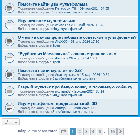
Помогите найти два мультфильма
Последнее сообщение
Петерсон_78
«
02-июл-2024 04:55
Добавлено в форуме
Зарубежные мультфильмы
Ищу название мультфильма
Последнее сообщение
лейла123
«
15-май-2024 00:26
Добавлено в форуме
Ищу мультфильм!
О чем на самом деле любимые советские мультфильмы?
Последнее сообщение
AleXXX
«
15-апр-2024 17:50
Добавлено в форуме
Трёп
"Бурёнка из Маслёнкино" - очень странное кино.
Последнее сообщение
Аквэч
«
20-мар-2024 19:33
Добавлено в форуме
Трёп
Помогите найти мультик по 2х2
Последнее сообщение
Ахахадвхажа
«
15-мар-2024 10:34
Добавлено в форуме
Зарубежные мультфильмы
Старый мультик про белую кошку и плюшевую собачку
Последнее сообщение
молния67
«
21-фев-2024 18:14
Добавлено в форуме
Ищу мультфильм!
Ищу мультфильм, вроде азиатский, 3D
Последнее сообщение
Ашидо
«
21-фев-2024 14:21
Добавлено в форуме
Зарубежные мультфильмы
Страница
1
из
16
1
2
3
4
5
16
След.
Найдено 790 результатов
…