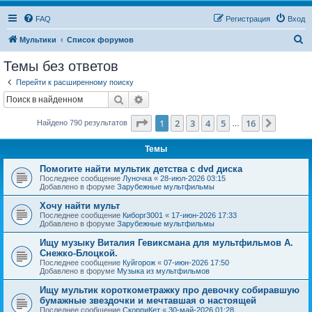
FAQ
Регистрация
Вход
П
Мультики
Список форумов
о
Темы без ответов
и
Перейти к расширенному поиску
с
Поиск
Расширенный поиск
к
Страница
1
из
16
1
2
3
4
5
16
След.
Найдено 790 результатов
…
Темы
Помогите найти мультик детства с dvd диска
Последнее сообщение
Луночка
«
28-июл-2026 03:15
Добавлено в форуме
Зарубежные мультфильмы
Хочу найти мульт
Последнее сообщение
Киборг3001
«
17-июн-2026 17:33
Добавлено в форуме
Зарубежные мультфильмы
Ищу музыку Виталия Гевиксмана для мультфильмов А.
Снежко-Блоцкой.
Последнее сообщение
Куйгорож
«
07-июн-2026 17:50
Добавлено в форуме
Музыка из мультфильмов
Ищу мультик короткометражку про девочку собиравшую
бумажные звездочки и мечтавшая о настоящей
Последнее сообщение
СкорпиКет
«
30-май-2026 01:28