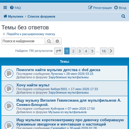
FAQ
Регистрация
Вход
П
Мультики
Список форумов
о
Темы без ответов
и
Перейти к расширенному поиску
с
Поиск
Расширенный поиск
к
Страница
1
из
16
1
2
3
4
5
16
След.
Найдено 790 результатов
…
Темы
Помогите найти мультик детства с dvd диска
Последнее сообщение
Луночка
«
28-июл-2026 03:15
Добавлено в форуме
Зарубежные мультфильмы
Хочу найти мульт
Последнее сообщение
Киборг3001
«
17-июн-2026 17:33
Добавлено в форуме
Зарубежные мультфильмы
Ищу музыку Виталия Гевиксмана для мультфильмов А.
Снежко-Блоцкой.
Последнее сообщение
Куйгорож
«
07-июн-2026 17:50
Добавлено в форуме
Музыка из мультфильмов
Ищу мультик короткометражку про девочку собиравшую
бумажные звездочки и мечтавшая о настоящей
Последнее сообщение
СкорпиКет
«
30-май-2026 01:28