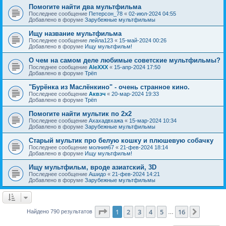
Помогите найти два мультфильма
Последнее сообщение
Петерсон_78
«
02-июл-2024 04:55
Добавлено в форуме
Зарубежные мультфильмы
Ищу название мультфильма
Последнее сообщение
лейла123
«
15-май-2024 00:26
Добавлено в форуме
Ищу мультфильм!
О чем на самом деле любимые советские мультфильмы?
Последнее сообщение
AleXXX
«
15-апр-2024 17:50
Добавлено в форуме
Трёп
"Бурёнка из Маслёнкино" - очень странное кино.
Последнее сообщение
Аквэч
«
20-мар-2024 19:33
Добавлено в форуме
Трёп
Помогите найти мультик по 2х2
Последнее сообщение
Ахахадвхажа
«
15-мар-2024 10:34
Добавлено в форуме
Зарубежные мультфильмы
Старый мультик про белую кошку и плюшевую собачку
Последнее сообщение
молния67
«
21-фев-2024 18:14
Добавлено в форуме
Ищу мультфильм!
Ищу мультфильм, вроде азиатский, 3D
Последнее сообщение
Ашидо
«
21-фев-2024 14:21
Добавлено в форуме
Зарубежные мультфильмы
Страница
1
из
16
1
2
3
4
5
16
След.
Найдено 790 результатов
…