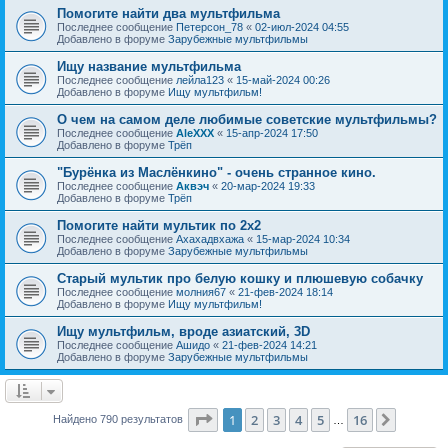
Помогите найти два мультфильма
Последнее сообщение
Петерсон_78
«
02-июл-2024 04:55
Добавлено в форуме
Зарубежные мультфильмы
Ищу название мультфильма
Последнее сообщение
лейла123
«
15-май-2024 00:26
Добавлено в форуме
Ищу мультфильм!
О чем на самом деле любимые советские мультфильмы?
Последнее сообщение
AleXXX
«
15-апр-2024 17:50
Добавлено в форуме
Трёп
"Бурёнка из Маслёнкино" - очень странное кино.
Последнее сообщение
Аквэч
«
20-мар-2024 19:33
Добавлено в форуме
Трёп
Помогите найти мультик по 2х2
Последнее сообщение
Ахахадвхажа
«
15-мар-2024 10:34
Добавлено в форуме
Зарубежные мультфильмы
Старый мультик про белую кошку и плюшевую собачку
Последнее сообщение
молния67
«
21-фев-2024 18:14
Добавлено в форуме
Ищу мультфильм!
Ищу мультфильм, вроде азиатский, 3D
Последнее сообщение
Ашидо
«
21-фев-2024 14:21
Добавлено в форуме
Зарубежные мультфильмы
Страница
1
из
16
1
2
3
4
5
16
След.
Найдено 790 результатов
…