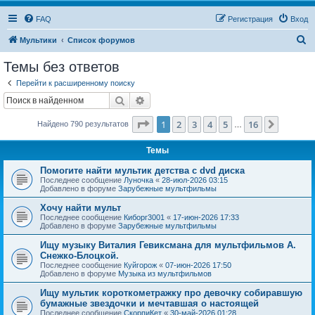
FAQ
Регистрация
Вход
П
Мультики
Список форумов
о
Темы без ответов
и
Перейти к расширенному поиску
с
Поиск
Расширенный поиск
к
Страница
1
из
16
1
2
3
4
5
16
След.
Найдено 790 результатов
…
Темы
Помогите найти мультик детства с dvd диска
Последнее сообщение
Луночка
«
28-июл-2026 03:15
Добавлено в форуме
Зарубежные мультфильмы
Хочу найти мульт
Последнее сообщение
Киборг3001
«
17-июн-2026 17:33
Добавлено в форуме
Зарубежные мультфильмы
Ищу музыку Виталия Гевиксмана для мультфильмов А.
Снежко-Блоцкой.
Последнее сообщение
Куйгорож
«
07-июн-2026 17:50
Добавлено в форуме
Музыка из мультфильмов
Ищу мультик короткометражку про девочку собиравшую
бумажные звездочки и мечтавшая о настоящей
Последнее сообщение
СкорпиКет
«
30-май-2026 01:28