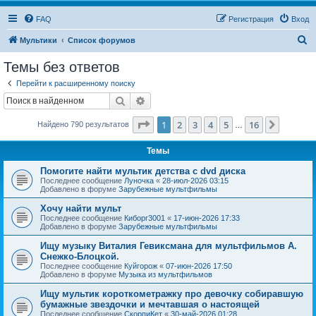
FAQ
Регистрация
Вход
П
Мультики
Список форумов
о
Темы без ответов
и
Перейти к расширенному поиску
с
Поиск
Расширенный поиск
к
Страница
1
из
16
1
2
3
4
5
16
След.
Найдено 790 результатов
…
Темы
Помогите найти мультик детства с dvd диска
Последнее сообщение
Луночка
«
28-июл-2026 03:15
Добавлено в форуме
Зарубежные мультфильмы
Хочу найти мульт
Последнее сообщение
Киборг3001
«
17-июн-2026 17:33
Добавлено в форуме
Зарубежные мультфильмы
Ищу музыку Виталия Гевиксмана для мультфильмов А.
Снежко-Блоцкой.
Последнее сообщение
Куйгорож
«
07-июн-2026 17:50
Добавлено в форуме
Музыка из мультфильмов
Ищу мультик короткометражку про девочку собиравшую
бумажные звездочки и мечтавшая о настоящей
Последнее сообщение
СкорпиКет
«
30-май-2026 01:28