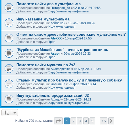
Помогите найти два мультфильма
Последнее сообщение
Петерсон_78
«
02-июл-2024 04:55
Добавлено в форуме
Зарубежные мультфильмы
Ищу название мультфильма
Последнее сообщение
лейла123
«
15-май-2024 00:26
Добавлено в форуме
Ищу мультфильм!
О чем на самом деле любимые советские мультфильмы?
Последнее сообщение
AleXXX
«
15-апр-2024 17:50
Добавлено в форуме
Трёп
"Бурёнка из Маслёнкино" - очень странное кино.
Последнее сообщение
Аквэч
«
20-мар-2024 19:33
Добавлено в форуме
Трёп
Помогите найти мультик по 2х2
Последнее сообщение
Ахахадвхажа
«
15-мар-2024 10:34
Добавлено в форуме
Зарубежные мультфильмы
Старый мультик про белую кошку и плюшевую собачку
Последнее сообщение
молния67
«
21-фев-2024 18:14
Добавлено в форуме
Ищу мультфильм!
Ищу мультфильм, вроде азиатский, 3D
Последнее сообщение
Ашидо
«
21-фев-2024 14:21
Добавлено в форуме
Зарубежные мультфильмы
Страница
1
из
16
1
2
3
4
5
16
След.
Найдено 790 результатов
…