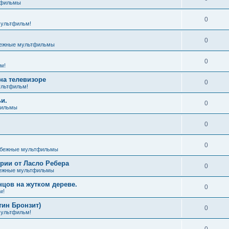
тфильмы
0
ультфильм!
0
ежные мультфильмы
0
м!
на телевизоре
0
льтфильм!
и.
0
фильмы
0
0
бежные мультфильмы
ии от Ласло Ребера
0
ежные мультфильмы
цов на жутком дереве.
0
м!
тин Бронзит)
0
ультфильм!
0