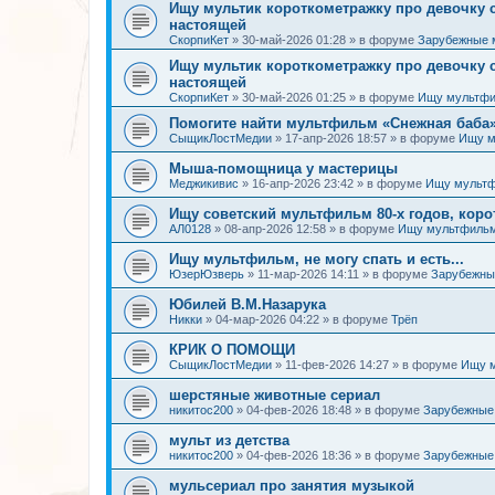
Ищу мультик короткометражку про девочку
настоящей
СкорпиКет
»
30-май-2026 01:28
» в форуме
Зарубежные 
Ищу мультик короткометражку про девочку
настоящей
СкорпиКет
»
30-май-2026 01:25
» в форуме
Ищу мультфи
Помогите найти мультфильм «Снежная баба» (
СыщикЛостМедии
»
17-апр-2026 18:57
» в форуме
Ищу м
Мыша-помощница у мастерицы
Меджикивис
»
16-апр-2026 23:42
» в форуме
Ищу мультф
Ищу советский мультфильм 80-х годов, коро
АЛ0128
»
08-апр-2026 12:58
» в форуме
Ищу мультфильм
Ищу мультфильм, не могу спать и есть...
ЮзерЮзверь
»
11-мар-2026 14:11
» в форуме
Зарубежны
Юбилей В.М.Назарука
Никки
»
04-мар-2026 04:22
» в форуме
Трёп
КРИК О ПОМОЩИ
СыщикЛостМедии
»
11-фев-2026 14:27
» в форуме
Ищу 
шерстяные животные сериал
никитос200
»
04-фев-2026 18:48
» в форуме
Зарубежные
мульт из детства
никитос200
»
04-фев-2026 18:36
» в форуме
Зарубежные
мульсериал про занятия музыкой