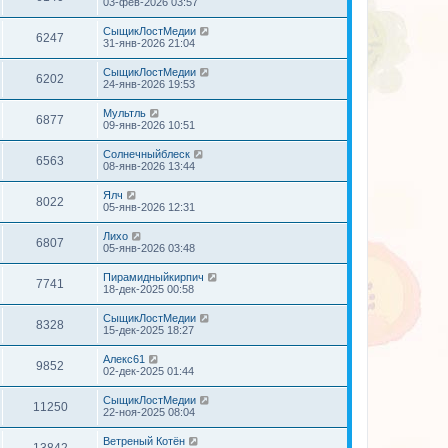
03-фев-2026 03:57
СыщикЛостМедии
6247
31-янв-2026 21:04
СыщикЛостМедии
6202
24-янв-2026 19:53
Мультль
6877
09-янв-2026 10:51
Солнечныйблеск
6563
08-янв-2026 13:44
Ялч
8022
05-янв-2026 12:31
Лихо
6807
05-янв-2026 03:48
Пирамидныйкирпич
7741
18-дек-2025 00:58
СыщикЛостМедии
8328
15-дек-2025 18:27
Алекс61
9852
02-дек-2025 01:44
СыщикЛостМедии
11250
22-ноя-2025 08:04
Ветреный Котён
13842