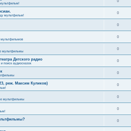
0
мультфильм!
рсиан.
0
щу мультфильм!
0
0
з мультфильмов
0
е мультфильмы
театра Детского радио
0
и поиск аудиосказок
ик
0
ьтфильмы
3, реж. Максим Куликов)
0
льм!
0
ые мультфильмы
0
ьм!
мультфильмы?
0