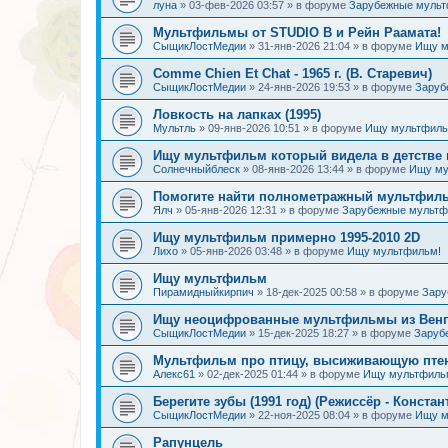
луна
»
03-фев-2026 03:57
» в форуме
Зарубежные муль
Мультфильмы от STUDIO B и Рейн Раамата!
СыщикЛостМедии
»
31-янв-2026 21:04
» в форуме
Ищу м
Comme Chien Et Chat - 1965 г. (В. Старевич)
СыщикЛостМедии
»
24-янв-2026 19:53
» в форуме
Заруб
Ловкость на лапках (1995)
Мультль
»
09-янв-2026 10:51
» в форуме
Ищу мультфиль
Ищу мультфильм который видела в детстве 
Солнечныйблеск
»
08-янв-2026 13:44
» в форуме
Ищу му
Помогите найти полнометражный мультфиль
Ялч
»
05-янв-2026 12:31
» в форуме
Зарубежные мульт
Ищу мультфильм примерно 1995-2010 2D
Лихо
»
05-янв-2026 03:48
» в форуме
Ищу мультфильм!
Ищу мультфильм
Пирамидныйкирпич
»
18-дек-2025 00:58
» в форуме
Зару
Ищу неоцифрованные мультфильмы из Венгр
СыщикЛостМедии
»
15-дек-2025 18:27
» в форуме
Заруб
Мультфильм про птицу, высиживающую птен
Алекс61
»
02-дек-2025 01:44
» в форуме
Ищу мультфиль
Берегите зубы (1991 год) (Режиссёр - Констан
СыщикЛостМедии
»
22-ноя-2025 08:04
» в форуме
Ищу м
Рапунцель