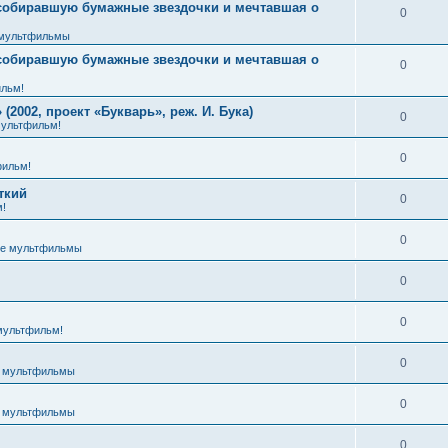
 собиравшую бумажные звездочки и мечтавшая о
0
мультфильмы
 собиравшую бумажные звездочки и мечтавшая о
0
льм!
2002, проект «Букварь», реж. И. Бука)
0
ультфильм!
0
ильм!
ткий
0
!
0
е мультфильмы
0
0
мультфильм!
0
 мультфильмы
0
 мультфильмы
0