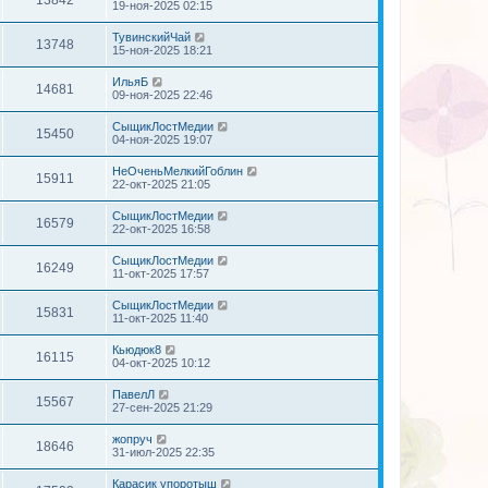
19-ноя-2025 02:15
ТувинскийЧай
13748
15-ноя-2025 18:21
ИльяБ
14681
09-ноя-2025 22:46
СыщикЛостМедии
15450
04-ноя-2025 19:07
НеОченьМелкийГоблин
15911
22-окт-2025 21:05
СыщикЛостМедии
16579
22-окт-2025 16:58
СыщикЛостМедии
16249
11-окт-2025 17:57
СыщикЛостМедии
15831
11-окт-2025 11:40
Кьюдюк8
16115
04-окт-2025 10:12
ПавелЛ
15567
27-сен-2025 21:29
жопруч
18646
31-июл-2025 22:35
Карасик упоротыш