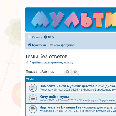
Ссылки
FAQ
Мультики
Список форумов
Темы без ответов
Перейти к расширенному поиску
Поиск
Расширенный поиск
ТЕМЫ
Помогите найти мультик детства с dvd диска
Луночка
»
28-июл-2026 03:15
» в форуме
Зарубежные м
Хочу найти мульт
Киборг3001
»
17-июн-2026 17:33
» в форуме
Зарубежные
Ищу музыку Виталия Гевиксмана для мульт
Куйгорож
»
07-июн-2026 17:50
» в форуме
Музыка из му