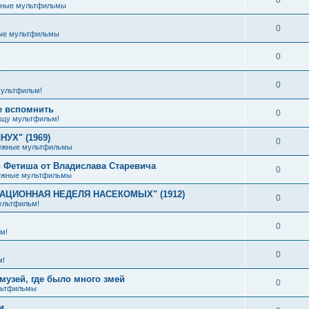
жные мультфильмы
0
ые мультфильмы
0
!
0
ультфильм!
е вспомнить
0
щу мультфильм!
УХ" (1969)
0
ежные мультфильмы
 Фетиша от Владислава Старевича
0
ежные мультфильмы
ИАЦИОННАЯ НЕДЕЛЯ НАСЕКОМЫХ" (1912)
0
ультфильм!
0
м!
0
м!
музей, где было много змей
0
льтфильмы
и