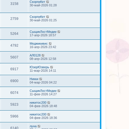
СкорпиКет
3158
30-май-2026 01:28
СкорпиКет
2759
30-май-2026 01:25
СыщикЛостМедии
5264
17-апр-2026 18:57
Меджикивис
4792
16-апр-2026 23:42
АЛ0128
5607
08-апр-2026 12:58
ЮзерЮзверь
6917
11-мар-2026 14:11
Никки
6900
04-мар-2026 04:22
СыщикЛостМедии
6074
11-фев-2026 14:27
никитос200
5923
04-фев-2026 18:48
никитос200
5966
04-фев-2026 18:36
луна
6140