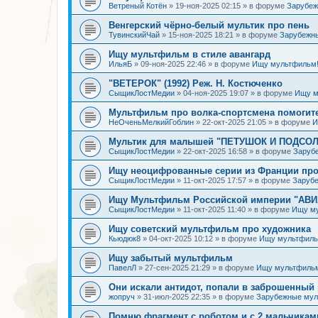
Ветреный Котён
»
19-ноя-2025 02:15
» в форуме
Зарубе
Венгерский чёрно-белый мультик про пень
ТувинскийЧай
»
15-ноя-2025 18:21
» в форуме
Зарубежн
Ищу мультфильм в стиле авангард
ИльяБ
»
09-ноя-2025 22:46
» в форуме
Ищу мультфильм
"ВЕТЕРОК" (1992) Реж. Н. Костюченко
СыщикЛостМедии
»
04-ноя-2025 19:07
» в форуме
Ищу м
Мультфильм про волка-спортсмена помогит
НеОченьМелкийГоблин
»
22-окт-2025 21:05
» в форуме
И
Мультик для малышей "ПЕТУШОК И ПОДСОЛН
СыщикЛостМедии
»
22-окт-2025 16:58
» в форуме
Заруб
Ищу неоцифрованные серии из Франции про
СыщикЛостМедии
»
11-окт-2025 17:57
» в форуме
Заруб
Ищу Мультфильм Российской империи "АВ
СыщикЛостМедии
»
11-окт-2025 11:40
» в форуме
Ищу м
Ищу советский мультфильм про художника
Кьюдюк8
»
04-окт-2025 10:12
» в форуме
Ищу мультфиль
Ищу забытый мультфильм
ПавелЛ
»
27-сен-2025 21:29
» в форуме
Ищу мультфиль
Они искали антидот, попали в заброшенный 
жопруч
»
31-июл-2025 22:35
» в форуме
Зарубежные му
Помню фрагмент с роботом и с 2 мальчикам