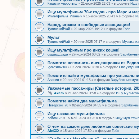
Карасик упоротыш
»
21-июн-2025 22:03
» в форуме
Ищу 
Ищу мультфильм 70-х годов - про Марс и ма
Мультфильм_Иваныч
»
15-июн-2025 20:41
» в форуме
И
Народ, играем в свободные ассоциации!
ТувинскийЧай
»
29-мар-2025 19:12
» в форуме
Трёп
Мульт
ТувинскийЧай
»
20-янв-2025 07:17
» в форуме
Музыка и
Ищу мультфильм про диких кошек!
сщдащсдада
»
27-ноя-2024 08:02
» в форуме
Зарубежны
Помогите вспомнить инсценировки из Радио
IgoreshaZhu
»
03-сен-2024 07:30
» в форуме
Обсуждения 
Помогите найти мультфильм про умывальн
Арания
»
29-авг-2024 01:15
» в форуме
Зарубежные мул
Уважаемые пассажиры (Светлые истории, 202
Аквэч
»
21-авг-2024 01:58
» в форуме
Ищу мультфи
Помогите найти два мультфильма
Петерсон_78
»
02-июл-2024 04:55
» в форуме
Зарубежн
Ищу название мультфильма
лейла123
»
15-май-2024 00:26
» в форуме
Ищу мультфил
О чем на самом деле любимые советские 
AleXXX
»
15-апр-2024 17:50
» в форуме
Трёп