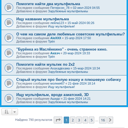
Помогите найти два мультфильма
Последнее сообщение
Петерсон_78
«
02-июл-2024 04:55
Добавлено в форуме
Зарубежные мультфильмы
Ищу название мультфильма
Последнее сообщение
лейла123
«
15-май-2024 00:26
Добавлено в форуме
Ищу мультфильм!
О чем на самом деле любимые советские мультфильмы?
Последнее сообщение
AleXXX
«
15-апр-2024 17:50
Добавлено в форуме
Трёп
"Бурёнка из Маслёнкино" - очень странное кино.
Последнее сообщение
Аквэч
«
20-мар-2024 19:33
Добавлено в форуме
Трёп
Помогите найти мультик по 2х2
Последнее сообщение
Ахахадвхажа
«
15-мар-2024 10:34
Добавлено в форуме
Зарубежные мультфильмы
Старый мультик про белую кошку и плюшевую собачку
Последнее сообщение
молния67
«
21-фев-2024 18:14
Добавлено в форуме
Ищу мультфильм!
Ищу мультфильм, вроде азиатский, 3D
Последнее сообщение
Ашидо
«
21-фев-2024 14:21
Добавлено в форуме
Зарубежные мультфильмы
Страница
1
из
16
1
2
3
4
5
16
След.
Найдено 790 результатов
…