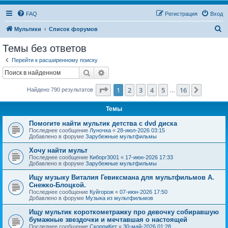
FAQ
Регистрация
Вход
П
Мультики
Список форумов
о
Темы без ответов
и
Перейти к расширенному поиску
с
Поиск
Расширенный поиск
к
Страница
1
из
16
1
2
3
4
5
16
След.
Найдено 790 результатов
…
Темы
Помогите найти мультик детства с dvd диска
Последнее сообщение
Луночка
«
28-июл-2026 03:15
Добавлено в форуме
Зарубежные мультфильмы
Хочу найти мульт
Последнее сообщение
Киборг3001
«
17-июн-2026 17:33
Добавлено в форуме
Зарубежные мультфильмы
Ищу музыку Виталия Гевиксмана для мультфильмов А.
Снежко-Блоцкой.
Последнее сообщение
Куйгорож
«
07-июн-2026 17:50
Добавлено в форуме
Музыка из мультфильмов
Ищу мультик короткометражку про девочку собиравшую
бумажные звездочки и мечтавшая о настоящей
Последнее сообщение
СкорпиКет
«
30-май-2026 01:28