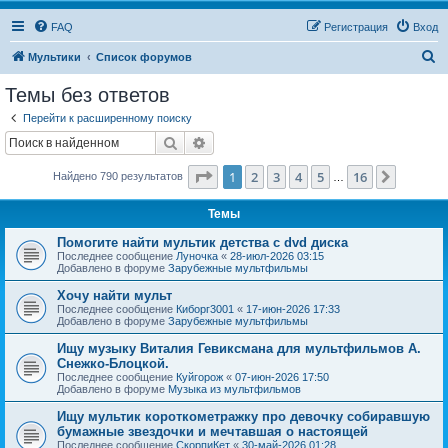
FAQ
Регистрация
Вход
П
Мультики
Список форумов
о
Темы без ответов
и
Перейти к расширенному поиску
с
Поиск
Расширенный поиск
к
Страница
1
из
16
1
2
3
4
5
16
След.
Найдено 790 результатов
…
Темы
Помогите найти мультик детства с dvd диска
Последнее сообщение
Луночка
«
28-июл-2026 03:15
Добавлено в форуме
Зарубежные мультфильмы
Хочу найти мульт
Последнее сообщение
Киборг3001
«
17-июн-2026 17:33
Добавлено в форуме
Зарубежные мультфильмы
Ищу музыку Виталия Гевиксмана для мультфильмов А.
Снежко-Блоцкой.
Последнее сообщение
Куйгорож
«
07-июн-2026 17:50
Добавлено в форуме
Музыка из мультфильмов
Ищу мультик короткометражку про девочку собиравшую
бумажные звездочки и мечтавшая о настоящей
Последнее сообщение
СкорпиКет
«
30-май-2026 01:28