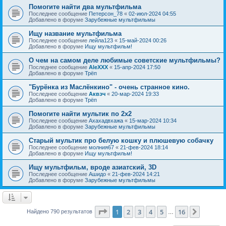
Помогите найти два мультфильма
Последнее сообщение
Петерсон_78
«
02-июл-2024 04:55
Добавлено в форуме
Зарубежные мультфильмы
Ищу название мультфильма
Последнее сообщение
лейла123
«
15-май-2024 00:26
Добавлено в форуме
Ищу мультфильм!
О чем на самом деле любимые советские мультфильмы?
Последнее сообщение
AleXXX
«
15-апр-2024 17:50
Добавлено в форуме
Трёп
"Бурёнка из Маслёнкино" - очень странное кино.
Последнее сообщение
Аквэч
«
20-мар-2024 19:33
Добавлено в форуме
Трёп
Помогите найти мультик по 2х2
Последнее сообщение
Ахахадвхажа
«
15-мар-2024 10:34
Добавлено в форуме
Зарубежные мультфильмы
Старый мультик про белую кошку и плюшевую собачку
Последнее сообщение
молния67
«
21-фев-2024 18:14
Добавлено в форуме
Ищу мультфильм!
Ищу мультфильм, вроде азиатский, 3D
Последнее сообщение
Ашидо
«
21-фев-2024 14:21
Добавлено в форуме
Зарубежные мультфильмы
Страница
1
из
16
1
2
3
4
5
16
След.
Найдено 790 результатов
…