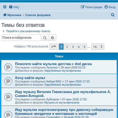
FAQ
Регистрация
Вход
П
Мультики
Список форумов
о
Темы без ответов
и
Перейти к расширенному поиску
с
Поиск
Расширенный поиск
к
Страница
1
из
16
1
2
3
4
5
16
След.
Найдено 790 результатов
…
Темы
Помогите найти мультик детства с dvd диска
Последнее сообщение
Луночка
«
28-июл-2026 03:15
Добавлено в форуме
Зарубежные мультфильмы
Хочу найти мульт
Последнее сообщение
Киборг3001
«
17-июн-2026 17:33
Добавлено в форуме
Зарубежные мультфильмы
Ищу музыку Виталия Гевиксмана для мультфильмов А.
Снежко-Блоцкой.
Последнее сообщение
Куйгорож
«
07-июн-2026 17:50
Добавлено в форуме
Музыка из мультфильмов
Ищу мультик короткометражку про девочку собиравшую
бумажные звездочки и мечтавшая о настоящей
Последнее сообщение
СкорпиКет
«
30-май-2026 01:28