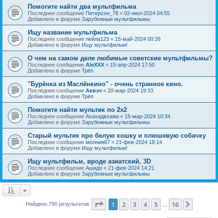
Помогите найти два мультфильма
Последнее сообщение
Петерсон_78
«
02-июл-2024 04:55
Добавлено в форуме
Зарубежные мультфильмы
Ищу название мультфильма
Последнее сообщение
лейла123
«
15-май-2024 00:26
Добавлено в форуме
Ищу мультфильм!
О чем на самом деле любимые советские мультфильмы?
Последнее сообщение
AleXXX
«
15-апр-2024 17:50
Добавлено в форуме
Трёп
"Бурёнка из Маслёнкино" - очень странное кино.
Последнее сообщение
Аквэч
«
20-мар-2024 19:33
Добавлено в форуме
Трёп
Помогите найти мультик по 2х2
Последнее сообщение
Ахахадвхажа
«
15-мар-2024 10:34
Добавлено в форуме
Зарубежные мультфильмы
Старый мультик про белую кошку и плюшевую собачку
Последнее сообщение
молния67
«
21-фев-2024 18:14
Добавлено в форуме
Ищу мультфильм!
Ищу мультфильм, вроде азиатский, 3D
Последнее сообщение
Ашидо
«
21-фев-2024 14:21
Добавлено в форуме
Зарубежные мультфильмы
Страница
1
из
16
1
2
3
4
5
16
След.
Найдено 790 результатов
…