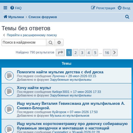
FAQ
Регистрация
Вход
П
Мультики
Список форумов
о
Темы без ответов
и
Перейти к расширенному поиску
с
Поиск
Расширенный поиск
к
Страница
1
из
16
1
2
3
4
5
16
След.
Найдено 790 результатов
…
Темы
Помогите найти мультик детства с dvd диска
Последнее сообщение
Луночка
«
28-июл-2026 03:15
Добавлено в форуме
Зарубежные мультфильмы
Хочу найти мульт
Последнее сообщение
Киборг3001
«
17-июн-2026 17:33
Добавлено в форуме
Зарубежные мультфильмы
Ищу музыку Виталия Гевиксмана для мультфильмов А.
Снежко-Блоцкой.
Последнее сообщение
Куйгорож
«
07-июн-2026 17:50
Добавлено в форуме
Музыка из мультфильмов
Ищу мультик короткометражку про девочку собиравшую
бумажные звездочки и мечтавшая о настоящей
Последнее сообщение
СкорпиКет
«
30-май-2026 01:28