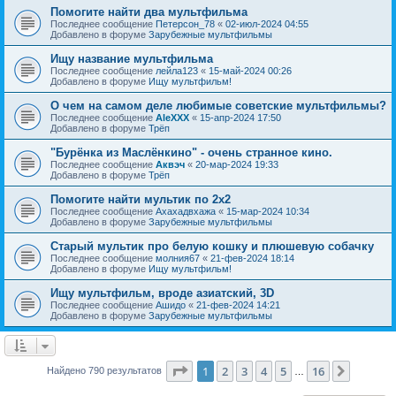
Помогите найти два мультфильма
Последнее сообщение
Петерсон_78
«
02-июл-2024 04:55
Добавлено в форуме
Зарубежные мультфильмы
Ищу название мультфильма
Последнее сообщение
лейла123
«
15-май-2024 00:26
Добавлено в форуме
Ищу мультфильм!
О чем на самом деле любимые советские мультфильмы?
Последнее сообщение
AleXXX
«
15-апр-2024 17:50
Добавлено в форуме
Трёп
"Бурёнка из Маслёнкино" - очень странное кино.
Последнее сообщение
Аквэч
«
20-мар-2024 19:33
Добавлено в форуме
Трёп
Помогите найти мультик по 2х2
Последнее сообщение
Ахахадвхажа
«
15-мар-2024 10:34
Добавлено в форуме
Зарубежные мультфильмы
Старый мультик про белую кошку и плюшевую собачку
Последнее сообщение
молния67
«
21-фев-2024 18:14
Добавлено в форуме
Ищу мультфильм!
Ищу мультфильм, вроде азиатский, 3D
Последнее сообщение
Ашидо
«
21-фев-2024 14:21
Добавлено в форуме
Зарубежные мультфильмы
Страница
1
из
16
1
2
3
4
5
16
След.
Найдено 790 результатов
…